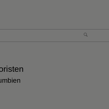
oristen
lumbien