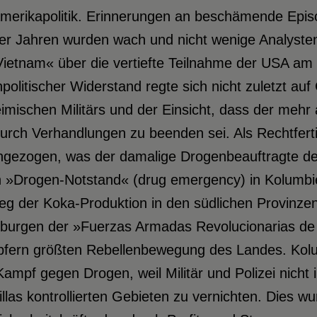
merikapolitik. Erinnerungen an beschämende Episo
er Jahren wurden wach und nicht wenige Analyste
Vietnam« über die vertiefte Teilnahme der USA am
politischer Widerstand regte sich nicht zuletzt au
imischen Militärs und der Einsicht, dass der mehr 
urch Verhandlungen zu beenden sei. Als Rechtfert
ngezogen, was der damalige Drogenbeauftragte d
n »Drogen-Notstand« (drug emergency) in Kolumbie
eg der Koka-Produktion in den südlichen Provinze
burgen der »Fuerzas Armadas Revolucionarias de 
fern größten Rebellenbewegung des Landes. Kolum
ampf gegen Drogen, weil Militär und Polizei nicht 
llas kontrollierten Gebieten zu vernichten. Dies 