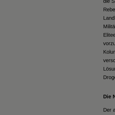
die 
Rebe
Land
Milit
Elite
vorzu
Kolu
vers
Lösun
Droge
Die 
Der a