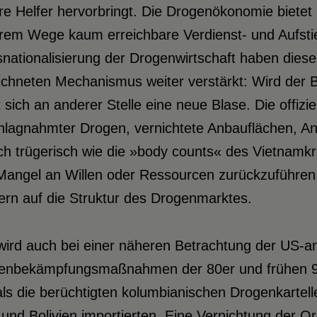
e Helfer hervorbringt. Die Drogenökonomie bietet
rem Wege kaum erreichbare Verdienst- und Aufstie
nationalisierung der Drogenwirtschaft haben diese
ichneten Mechanismus weiter verstärkt: Wird der B
t sich an anderer Stelle eine neue Blase. Die offiz
hlagnahmter Drogen, vernichtete Anbauflächen, An
ch trügerisch wie die »body counts« des Vietnamkr
angel an Willen oder Ressourcen zurückzuführen, 
ern auf die Struktur des Drogenmarktes.
wird auch bei einer näheren Betrachtung der US-a
enbekämpfungsmaßnahmen der 80er und frühen 90e
s die berüchtigten kolumbianischen Drogenkartelle
und Bolivien importierten. Eine Vernichtung der Or