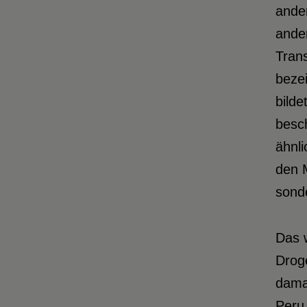
ander
ande
Trans
beze
bilde
besc
ähnli
den M
sond
Das 
Drog
damal
Peru 