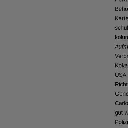
Behör
Karte
schuf
kolu
Aufm
Verbr
Kokai
USA 
Richt
Gene
Carlo
gut w
Poli