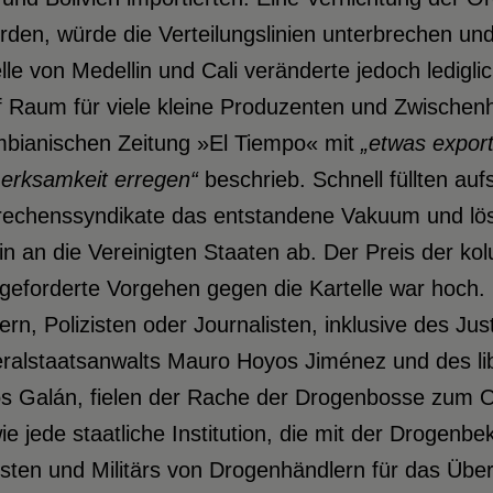
den, würde die Verteilungslinien unterbrechen un
lle von Medellin und Cali veränderte jedoch ledigli
 Raum für viele kleine Produzenten und Zwischenh
mbianischen Zeitung »El Tiempo« mit
„etwas export
erksamkeit erregen“
beschrieb. Schnell füllten au
echenssyndikate das entstandene Vakuum und löste
n an die Vereinigten Staaten ab. Der Preis der ko
geforderte Vorgehen gegen die Kartelle war hoch
ern, Polizisten oder Journalisten, inklusive des Jus
ralstaatsanwalts Mauro Hoyos Jiménez und des lib
s Galán, fielen der Rache der Drogenbosse zum Opf
ie jede staatliche Institution, die mit der Droge
zisten und Militärs von Drogenhändlern für das Ü