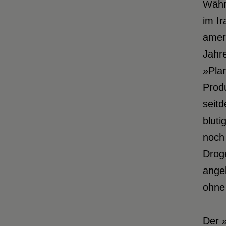
Währe
im Ir
amer
Jahre
»Plan
Prod
seitd
bluti
noch 
Drog
ange
ohne 
Der 