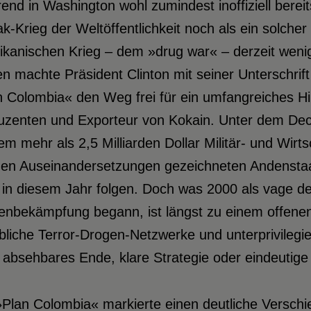
nd in Washington wohl zumindest inoffiziell bereits
ak-Krieg der Weltöffentlichkeit noch als ein solche
ikanischen Krieg – dem »drug war« – derzeit weni
n machte Präsident Clinton mit seiner Unterschri
 Colombia« den Weg frei für ein umfangreiches Hi
uzenten und Exporteur von Kokain. Unter dem De
em mehr als 2,5 Milliarden Dollar Militär- und Wirt
gen Auseinandersetzungen gezeichneten Andenstaat 
in diesem Jahr folgen. Doch was 2000 als vage defin
enbekämpfung begann, ist längst zu einem offenen
bliche Terror-Drogen-Netzwerke und unterprivilegi
absehbares Ende, klare Strategie oder eindeutige 
»Plan Colombia« markierte einen deutliche Versch