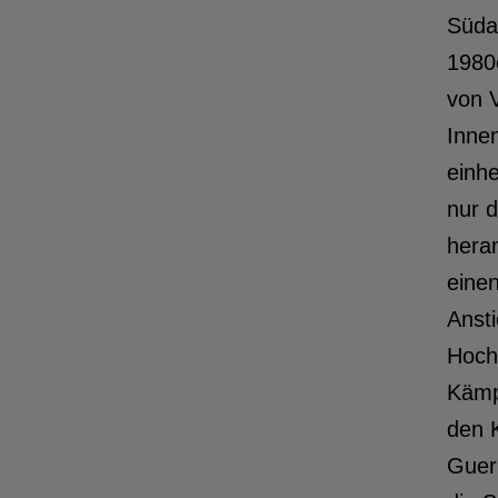
Süda
1980
von 
Innen
einhe
nur d
hera
eine
Ansti
Hoch
Kämp
den K
Gueri