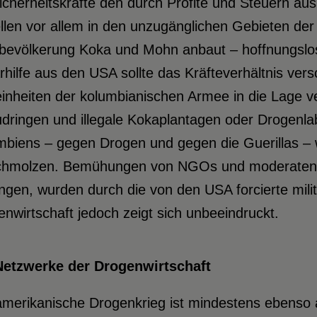
Sicherheitskräfte den durch Profite und Steuern a
llen vor allem in den unzugänglichen Gebieten de
bevölkerung Koka und Mohn anbaut – hoffnungslos
ärhilfe aus den USA sollte das Kräfteverhältnis ve
einheiten der kolumbianischen Armee in die Lage v
dringen und illegale Kokaplantagen oder Drogenla
mbiens – gegen Drogen und gegen die Guerillas –
chmolzen. Bemühungen von NGOs und moderaten Po
gen, wurden durch die von den USA forcierte milit
nwirtschaft jedoch zeigt sich unbeeindruckt.
Netzwerke der Drogenwirtschaft
merikanische Drogenkrieg ist mindestens ebenso a