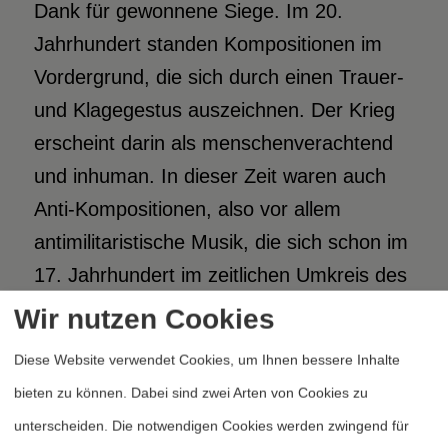
Dank für gewonnene Siege. Im 20.
Jahrhundert standen Kompositionen im
Vordergrund, die sich durch einen Trauer-
und Klagegestus auszeichnen. Der Krieg
erscheint darin als menschenverachtend
und inhuman. In dieser Zeit waren auch
Anti-Kompositionen, also vor allem
antimilitaristische Musik, die sich schon im
17. Jahrhundert im zeitlichen Umkreis des
Dreißigjährigen Krieges auffinden lässt,
Wir nutzen Cookies
besonders eindrucksvoll, ebenso Musik
Diese Website verwendet Cookies, um Ihnen bessere Inhalte
gegen Gewalt, Repression, Tyrannis, Not
bieten zu können. Dabei sind zwei Arten von Cookies zu
und Rassismus. Mit der positiven,
unterscheiden. Die notwendigen Cookies werden zwingend für
konstruktiven oder gar affirmativen