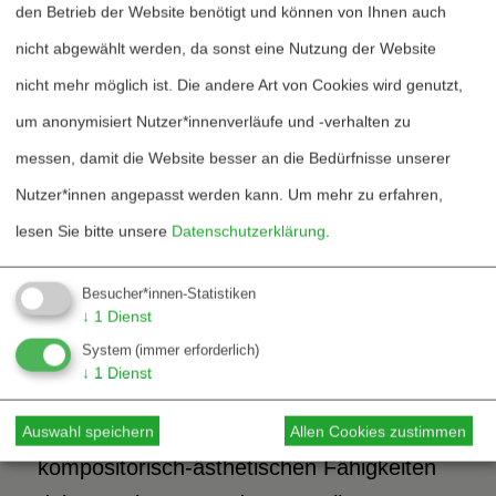
den Betrieb der Website benötigt und können von Ihnen auch
Darstellung des Friedens im engeren
nicht abgewählt werden, da sonst eine Nutzung der Website
Sinne des Begriffes taten sich und tun sich
nicht mehr möglich ist. Die andere Art von Cookies wird genutzt,
Komponist*innen schwer, früher nicht
um anonymisiert Nutzer*innenverläufe und -verhalten zu
anders als heute. Dieser Sachverhalt ist
messen, damit die Website besser an die Bedürfnisse unserer
kein anderer als in Geistes- und
Nutzer*innen angepasst werden kann.
Um mehr zu erfahren,
Sozialwissenschaften, einschließlich der
lesen Sie bitte unsere
Datenschutzerklärung
.
Friedensforschung.
Besucher*innen-Statistiken
↓
1
Dienst
Komponist*innen haben sich mit diesen
System
(immer erforderlich)
friedenspolitischen Konstellationen
↓
1
Dienst
auseinandergesetzt, und natürlich wollten
sie dabei in aller Regel nicht nur ihre
Auswahl speichern
Allen Cookies zustimmen
kompositorisch-ästhetischen Fähigkeiten