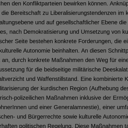
hen den Konfliktparteien bewirken können. Anknüp
 die Bereitschaft zu Liberalisierungstendenzen im k
altungsebene und auf gesellschaftlicher Ebene di
es, nach Demokratisierung und Umsetzung von kult
scher Seite bestehen konkrete Forderungen, die e
kulturelle Autonomie beinhalten. An diesen Schni
t an, durch konkrete Maßnahmen den Weg für eine 
ssetzung für die beidseitige militärische Deeskalati
tverzicht und Waffenstillstand. Eine kombinierte K
litarisierung der kurdischen Region (Aufhebung d
ärisch-polizeilichen Maßnahmen inklusive der Erm
hnerInnen und einer Generalamnestie), einer umf
hen- und Bürgerrechte sowie kulturelle Autonomie
haften politischen Regelung. Diese Maßnahmen tang