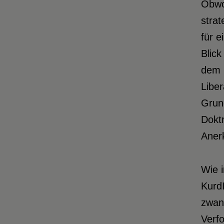
Obwo
strat
für e
Blick
dem 
Libe
Grund
Doktr
Anerk
Wie i
KurdI
zwang
Verfo