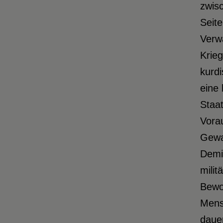
zwisc
Seite
Verw
Krieg
kurdi
eine 
Staa
Vorau
Gewal
Demi
milit
Bewo
Mensc
dauer