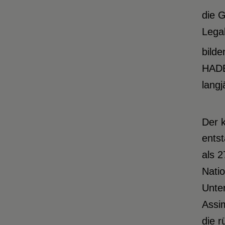
die G
Lega
bilde
HADEP
langj
Der k
entst
als 2
Nati
Unte
Assim
die r