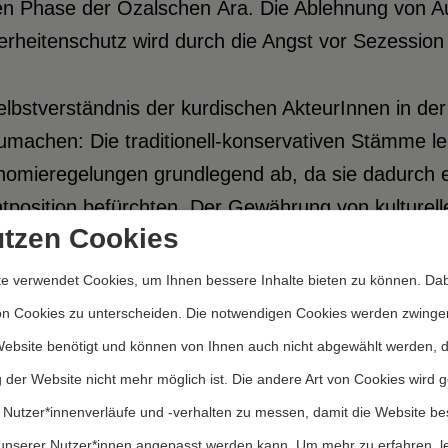
en Phase der Özalschen Ära. Die Ablehnung von A
rheitenschutz wird durch die Angst vor Sezession
lbstverständnis der kurdischen AkteurInnen in de
umachen: Die traditionell-konservativen Stämme l
nomieregelungen grundlegend ab, da sie dadurch e
position befürchten. Der Gewährung von kulturell
utzen Cookies
egen. Die national-kurdischen Organisationen und
chten den Konflikt als eine nationale Frage, da di
e verwendet Cookies, um Ihnen bessere Inhalte bieten zu können. Dab
mmenhängenden Gebiet lebend – entgegen ihrem Wi
on Cookies zu unterscheiden. Die notwendigen Cookies werden zwinge
teilt wurden. Die Grenzziehung habe sie zu künst
Website benötigt und können von Ihnen auch nicht abgewählt werden, 
ikt selbst nicht als eine Minderheitenfrage betrac
 der Website nicht mehr möglich ist. Die andere Art von Cookies wird 
tweise wird die Lösung in der Gewährung des Selb
 Nutzer*innenverläufe und -verhalten zu messen, damit die Website be
 dieses nicht als einseitiger Anspruch auf die Gr
unserer Nutzer*innen angepasst werden kann.
Um mehr zu erfahren, l