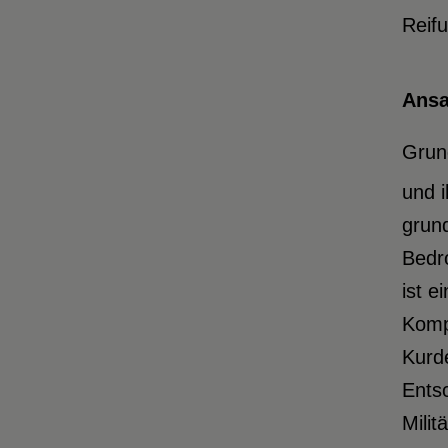
Reifu
Ansa
Grun
und 
grund
Bedro
ist e
Komp
Kurde
Ents
Milit