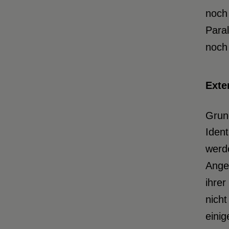
noch 
Paral
noch 
Exte
Grun
Ident
werde
Angeh
ihrer
nicht
einig