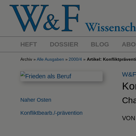
HEFT
DOSSIER
BLOG
ABO
Archiv
Alle Ausgaben
2000/4
Artikel: Konfliktpräven
W&F
Kon
Cha
Naher Osten
Konfliktbearb./-prävention
VON