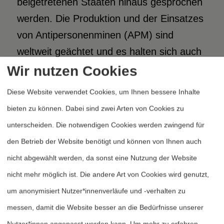
beigetretenen Staaten hinaus gesprochen
werden. Die Produktion und der Einsatzes
von Antipersonenminen (APM) sind
weltweit geächtet und es halten sich auch
viele Staaten, die der Konvention bislang
Wir nutzen Cookies
nicht beigetreten sind (wie bspw. die USA),
Diese Website verwendet Cookies, um Ihnen bessere Inhalte
10
an das APM-Verbot.
Allerdings lassen
bieten zu können. Dabei sind zwei Arten von Cookies zu
sich auch Rückschläge erkennen: Im Jahr
unterscheiden. Die notwendigen Cookies werden zwingend für
2011 verlegten Israel, Libyen und Burma
den Betrieb der Website benötigt und können von Ihnen auch
APM, 2010 war dies nur von Burma
nicht abgewählt werden, da sonst eine Nutzung der Website
11
bekannt.
Von den zwölf noch als
nicht mehr möglich ist. Die andere Art von Cookies wird genutzt,
Landminen-Produzenten gelisteten
um anonymisiert Nutzer*innenverläufe und -verhalten zu
Staaten stellen aber nur noch drei –
messen, damit die Website besser an die Bedürfnisse unserer
Indien, Pakistan und Burma – aktiv APM
Nutzer*innen angepasst werden kann.
Um mehr zu erfahren,