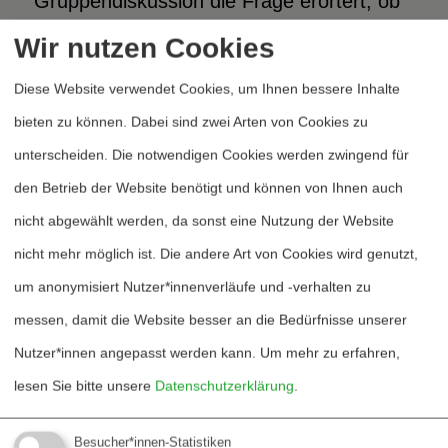
Gruppendiskussion die Frage erörtert, ob
und wie sich Institutionen der Friedens-
Wir nutzen Cookies
und Konfliktforschung und ihre Mitglieder
Diese Website verwendet Cookies, um Ihnen bessere Inhalte
öffentlich in politische Debatten
bieten zu können. Dabei sind zwei Arten von Cookies zu
einschalten sollten. Des weiteren
unterscheiden. Die notwendigen Cookies werden zwingend für
verständigten sich die Teilnehmer_innen in
den Betrieb der Website benötigt und können von Ihnen auch
einer Plenarveranstaltung am Abend des
nicht abgewählt werden, da sonst eine Nutzung der Website
ersten Konferenztages über Konflikte und
nicht mehr möglich ist. Die andere Art von Cookies wird genutzt,
Probleme innerhalb der Friedens- und
um anonymisiert Nutzer*innenverläufe und -verhalten zu
Konfliktforschung als Studien- und
messen, damit die Website besser an die Bedürfnisse unserer
Arbeitsfeld und diskutierten Erfahrungen
Nutzer*innen angepasst werden kann.
Um mehr zu erfahren,
und Perspektiven einer zukünftigen
lesen Sie bitte unsere
Datenschutzerklärung
.
Interessenvertretung junger
Wissenschaftler_innen.
Besucher*innen-Statistiken