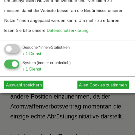
um anonymisiert Nutzer*innenverläufe und -verhalten zu
Aufrüstung passt auch nicht mit
messen, damit die Website besser an die Bedürfnisse unserer
Deutschlands Ziel zusammen, eine
Nutzer*innen angepasst werden kann.
Um mehr zu erfahren,
atomwaffenfreie Welt zu erreichen. Bei der
lesen Sie bitte unsere
Datenschutzerklärung
.
UN-Vollversammlung stimmte Deutschland
2021 zudem erneut gegen den UN-
Besucher*innen-Statistiken
↓
1
Dienst
Atomwaffenverbotsvertrag. Ein weiterer
System
(immer erforderlich)
(Fort-)Schritt der Bundesregierung sollte
↓
1
Dienst
somit auch darin liegen, bei dieser
Auswahl speichern
Allen Cookies zustimmen
jährlichen Abstimmung in Zukunft eine
andere Position einzunehmen, da der
Atomwaffenverbotsvertrag momentan die
einzige echte Abrüstungsinitiative darstellt.