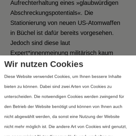
Aufrechterhaltung eines »glaubwürdigen
Abschreckungspotentials«. Die
Stationierung von neuen US-Atomwaffen
in Büchel ist dafür bereits vorgesehen.
Jedoch sind diese laut
Expert*innenmeinung militärisch kaum
Wir nutzen Cookies
nutzbar und daher auch nicht glaubwürdig.
Zudem erfordert die Modernisierung und
Diese Website verwendet Cookies, um Ihnen bessere Inhalte
Instandhaltung dieser Waffensysteme
bieten zu können. Dabei sind zwei Arten von Cookies zu
Milliarden­investitionen, jedoch bieten sie
unterscheiden. Die notwendigen Cookies werden zwingend für
gegen die Bedrohungen des 21.
den Betrieb der Website benötigt und können von Ihnen auch
Jahrhunderts wie etwa Cyberangriffe,
nicht abgewählt werden, da sonst eine Nutzung der Website
Klimakrise und Pandemien überhaupt
nicht mehr möglich ist. Die andere Art von Cookies wird genutzt,
keine Sicherheit. Diese nukleare