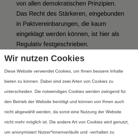
von allen demokratischen Prinzipien.
Das Recht des Stärkeren, eingebunden
in Paktvereinbarungen, die kaum
eingeklagt werden können, ist hier als
Regulativ festgeschrieben.
Zweitens wird die Rivalität unter den
Wir nutzen Cookies
Paktmitgliedern um den jeweiligen
Diese Website verwendet Cookies, um Ihnen bessere Inhalte
Status ganz wesentlich durch seine
bieten zu können. Dabei sind zwei Arten von Cookies zu
Rüstungspotentiale bestimmt. Das
unterscheiden. Die notwendigen Cookies werden zwingend für
bedeutet aber einen immanenten
den Betrieb der Website benötigt und können von Ihnen auch
Antrieb zu ständiger Aufrüstung, die
nicht abgewählt werden, da sonst eine Nutzung der Website
heutzutage im wesentlichen einen
nicht mehr möglich ist. Die andere Art von Cookies wird genutzt,
qualitativen Charakter mit hohem
um anonymisiert Nutzer*innenverläufe und -verhalten zu
Ressourcenbedarf hat.