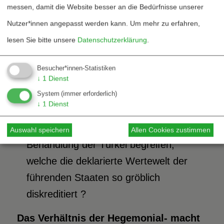
messen, damit die Website besser an die Bedürfnisse unserer
Drittens werden jene Staaten
Nutzer*innen angepasst werden kann.
Um mehr zu erfahren,
statusmäßig besonders geschätzt, die
lesen Sie bitte unsere
Datenschutzerklärung
.
einen großen militärischen Beitrag
leisten, wenngleich auch ihr Beitrag zur
Besucher*innen-Statistiken
Sicherung von Menschenrechten,
↓
1
Dienst
System
(immer erforderlich)
Demokratie und Wohlstand eher
↓
1
Dienst
bescheiden ist. Wie anders kann man
sonst die noch immer bevorzugte
Auswahl speichern
Allen Cookies zustimmen
Behandlung der Türkei begreifen,
welche die deklarierte Wertewelt der
führenden Staaten so gröblich
diskreditiert ?
Das Verhältnis der Hegemonial- macht