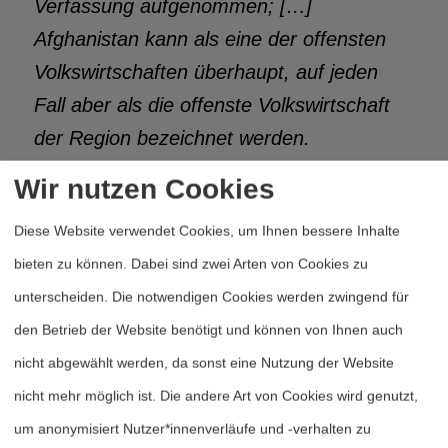
Verfassung aufgenommen; […]
Afghanistan kann als eine der offensten
Volkswirtschaften überhaupt, auf jeden
Fall aber als die offenste Volkswirtschaft
der Region bezeichnet werden.
Handelsbeschränkungen und
Wir nutzen Cookies
Subventionen sind praktisch nicht existent,
Diese Website verwendet Cookies, um Ihnen bessere Inhalte
und die afghanische Regierung zeigt sich
bieten zu können. Dabei sind zwei Arten von Cookies zu
sehr aufgeschlossen für Investitionen im
11
unterscheiden. Die notwendigen Cookies werden zwingend für
Land.“
Der betreffende Satz der
den Betrieb der Website benötigt und können von Ihnen auch
afghanischen Verfassung lautet wörtlich:
nicht abgewählt werden, da sonst eine Nutzung der Website
„Der Staat ermuntert und schützt private
nicht mehr möglich ist. Die andere Art von Cookies wird genutzt,
Kapitalinvestitionen und Unternehmen auf
um anonymisiert Nutzer*innenverläufe und -verhalten zu
der Basis der Marktwirtschaft und