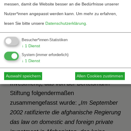
messen, damit die Website besser an die Bedürfnisse unserer
garantiert deren Schutz im Einklang mit
12
Nutzer*innen angepasst werden kann.
Um mehr zu erfahren,
den rechtlichen Bestimmungen.“
lesen Sie bitte unsere
Datenschutzerklärung
.
Bereits früh wurden auf dieser Grundlage
Besucher*innen-Statistiken
auch rechtliche Rahmenbedingungen
↓
1
Dienst
geschaffen, etwa mittels eines
System
(immer erforderlich)
↓
1
Dienst
Investitionsschutzgesetzes (Law on
Domestic and Foreign Private
Auswahl speichern
Allen Cookies zustimmen
Investment), das von der Bertelsmann-
Stiftung folgendermaßen
zusammengefasst wurde:
„Im September
2002 ratifizierte die afghanische Regierung
das law on domestic and foreign private