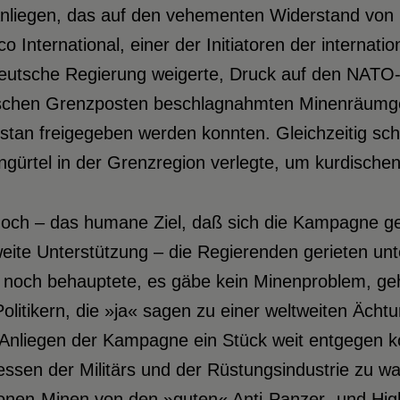
Anliegen, das auf den vehementen Widerstand von 
o International, einer der Initiatoren der interna
deutsche Regierung weigerte, Druck auf den NATO-
ischen Grenzposten beschlagnahmten Minenräumgerä
stan freigegeben werden konnten. Gleichzeitig sch
gürtel in der Grenzregion verlegte, um kurdische
ch – das humane Ziel, daß sich die Kampagne gese
eite Unterstützung – die Regierenden gerieten unt
 noch behauptete, es gäbe kein Minenproblem, geh
olitikern, die »ja« sagen zu einer weltweiten Äch
Anliegen der Kampagne ein Stück weit entgegen ko
essen der Militärs und der Rüstungsindustrie zu w
onen-Minen von den »guten« Anti-Panzer- und Hig