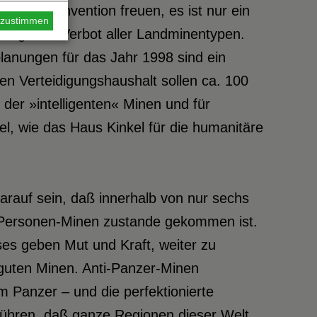
Minen-Konvention freuen, es ist nur ein
s zustimmen
 Weg zum Verbot aller Landminentypen.
splanungen für das Jahr 1998 sind ein
n Verteidigungshaushalt sollen ca. 100
 der »intelligenten« Minen und für
el, wie das Haus Kinkel für die humanitäre
arauf sein, daß innerhalb von nur sechs
-Personen-Minen zustande gekommen ist.
ses geben Mut und Kraft, weiter zu
 guten Minen. Anti-Panzer-Minen
 Panzer – und die perfektionierte
 führen, daß ganze Regionen dieser Welt