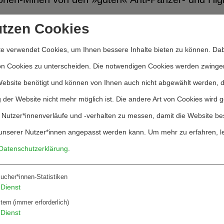
utzen Cookies
Doppelstrategie, die sich ausgezahlt hat. Denn b
preis an die Kampagne übergeben wird, wird auf e
e verwendet Cookies, um Ihnen bessere Inhalte bieten zu können. Dab
isher 118 Staaten – der Vertragstext zum Verbot a
on Cookies zu unterscheiden. Die notwendigen Cookies werden zwinge
dings: der Vertrag verbietet nur Anti-Personen-Mi
Website benötigt und können von Ihnen auch nicht abgewählt werden, 
er-Minen mit eingebautem Räumschutz, High-Tech
 der Website nicht mehr möglich ist. Die andere Art von Cookies wird 
n, werden davon nicht berührt. Die USA , die die 
 Nutzer*innenverläufe und -verhalten zu messen, damit die Website be
nen, haben ein eigenes Minenräumprogramm angekün
unserer Nutzer*innen angepasst werden kann.
Um mehr zu erfahren, l
chwächen. Ein Beweis mehr dafür, daß die wachsen
Datenschutzerklärung
.
aus Druck auf die Mächtigen der Welt ausüben kan
ucher*innen-Statistiken
die anderen Staaten erreicht, die bislang nicht zur 
Dienst
nproduzenten China und Indien.
stem
(immer erforderlich)
Dienst