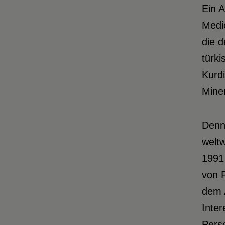
Ein 
Medic
die 
türk
Kurdi
Minen
Denno
weltw
1991
von P
dem 
Inter
Pers