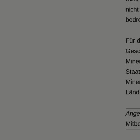
nich
bedro
Für 
Gesch
Minen
Staa
Mine
Länd
Ange
Mitb