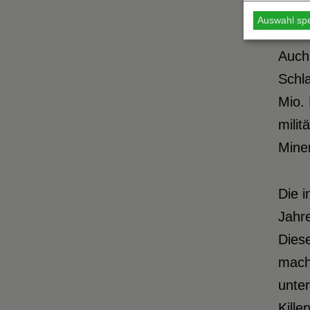
So se
Auswahl sp
Zwis
Auch 
Schla
Mio. 
milit
Minen
Die i
Jahr
Diese
mach
unter
Kille