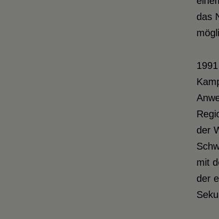
eine
das 
mögli
1991
Kampa
Anwe
Regio
der 
Schwe
mit 
der 
Seku