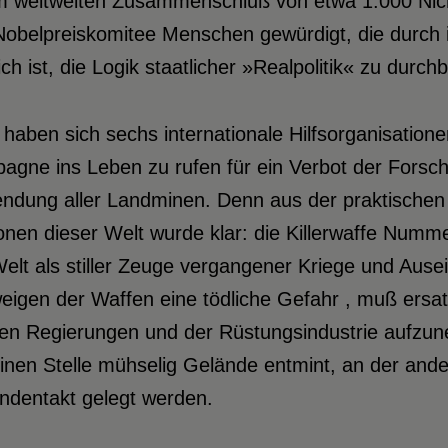
m weltweiten Zusammenschluß von etwa 1.000 Nich
Nobelpreiskomitee Menschen gewürdigt, die durch
ch ist, die Logik staatlicher »Realpolitik« zu durch
 haben sich sechs internationale Hilfsorganisati
gne ins Leben zu rufen für ein Verbot der Forsch
ndung aller Landminen. Denn aus der praktischen 
nen dieser Welt wurde klar: die Killerwaffe Numme
Welt als stiller Zeuge vergangener Kriege und Au
igen der Waffen eine tödliche Gefahr , muß ersat
den Regierungen und der Rüstungsindustrie aufzu
einen Stelle mühselig Gelände entmint, an der a
ndentakt gelegt werden.