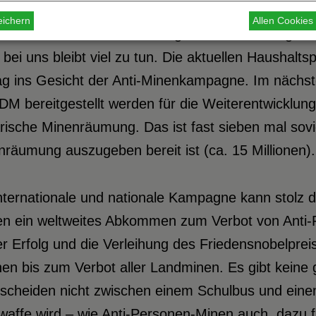
hr wir uns über den Abschluß einer Anti-Personen-
eichern
Allen Cookie
chenschritt auf dem schwierigen und notwendigen
bei uns bleibt viel zu tun. Die aktuellen Haushalt
g ins Gesicht der Anti-Minenkampagne. Im nächste
DM bereitgestellt werden für die Weiterentwicklung
ärische Minenräumung. Das ist fast sieben mal sovi
räumung auszugeben bereit ist (ca. 15 Millionen).
nternationale und nationale Kampagne kann stolz d
en ein weltweites Abkommen zum Verbot von Anti
r Erfolg und die Verleihung des Friedensnobelprei
en bis zum Verbot aller Landminen. Es gibt keine
scheiden nicht zwischen einem Schulbus und einem
rwaffe wird – wie Anti-Personen-Minen auch, dazu