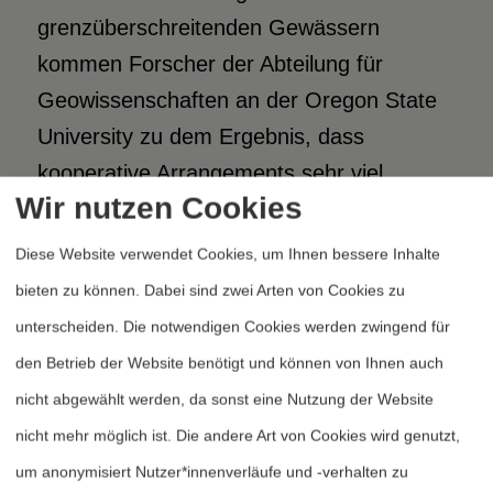
grenzüberschreitenden Gewässern
kommen Forscher der Abteilung für
Geowissenschaften an der Oregon State
University zu dem Ergebnis, dass
kooperative Arrangements sehr viel
Wir nutzen Cookies
häufiger auftreten als gewaltsam
ausgetragene Konflikte (Wolf 2004).
Diese Website verwendet Cookies, um Ihnen bessere Inhalte
bieten zu können. Dabei sind zwei Arten von Cookies zu
Die Konfliktgeschichte z.B. am Euphrat
unterscheiden. Die notwendigen Cookies werden zwingend für
oder Nil verdeutlichet, dass zwar auch mit
den Betrieb der Website benötigt und können von Ihnen auch
militärischer Gewalt gedroht wird, dass
nicht abgewählt werden, da sonst eine Nutzung der Website
aber selbst in diesen Spannungsgebieten
nicht mehr möglich ist. Die andere Art von Cookies wird genutzt,
gemeinsame Lösungen und
um anonymisiert Nutzer*innenverläufe und -verhalten zu