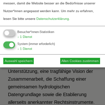
Kooperationsabkommen angestrebt
messen, damit die Website besser an die Bedürfnisse unserer
werden. Durch institutionelle
Nutzer*innen angepasst werden kann.
Um mehr zu erfahren,
Arrangements wird die Zusammenarbeit
lesen Sie bitte unsere
Datenschutzerklärung
.
zwischen verschiedenen Anliegern
verstetigt und ein wesentlicher Beitrag zur
Besucher*innen-Statistiken
↓
1
Dienst
Vertrauensbildung geleistet. Als
System
(immer erforderlich)
Kernelemente einer stabilen
↓
1
Dienst
Zusammenarbeit erweisen sich eine
Auswahl speichern
Allen Cookies zustimmen
dauerhafte politische wie finanzielle
Unterstützung, eine tragfähige Vision der
Zusammenarbeit, die Schaffung einer
gemeinsamen hydrologischen
Datengrundlage sowie die Etablierung
allerseits anerkannter Rechtsinstrumente.