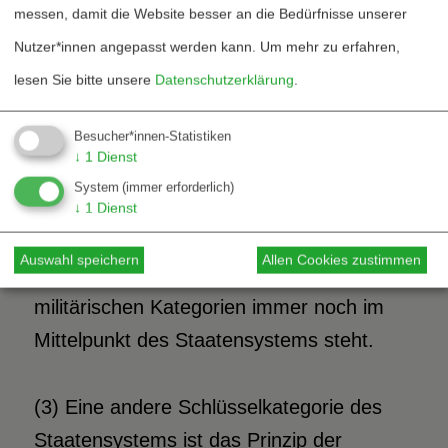
Brandschutzbeauftragten, so wird auch
messen, damit die Website besser an die Bedürfnisse unserer
über militärische »out-of-area«-Einsätze
Nutzer*innen angepasst werden kann.
Um mehr zu erfahren,
wesentlich heftiger diskutiert als über
lesen Sie bitte unsere
Datenschutzerklärung
.
Wege und Formen ziviler
Besucher*innen-Statistiken
Konfliktprävention. Diese Neigung zum
↓
1
Dienst
Feuerwehr-Modell ist freilich keine
System
(immer erforderlich)
Besonderheit der internationalen Politik.
↓
1
Dienst
Möglicherweise hält es sich hier aber auch
Auswahl speichern
Allen Cookies zustimmen
deshalb so hartnäckig, weil das Denken in
militärischen Kategorien immer noch im
Mittelpunkt des Staatensystems steht.
(3) Eine andere Schlüsselkategorie des
Staatensystems ist das Prinzip der