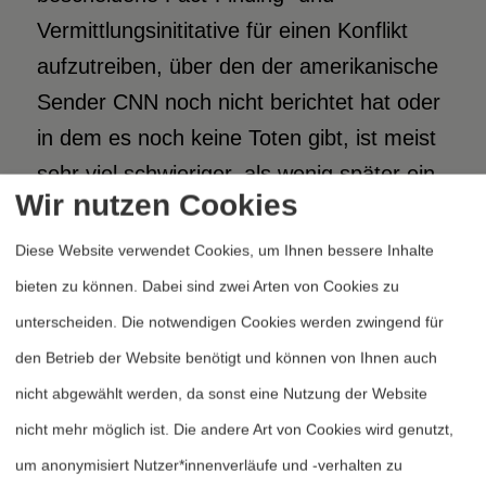
Vermittlungsinititative für einen Konflikt
aufzutreiben, über den der amerikanische
Sender CNN noch nicht berichtet hat oder
in dem es noch keine Toten gibt, ist meist
sehr viel schwieriger, als wenig später ein
Wir nutzen Cookies
Mehrfaches dieser Kosten für eine
humanitäre Aktion der Opfer dieses
Diese Website verwendet Cookies, um Ihnen bessere Inhalte
Konfliktes zusammenzubekommen.
bieten zu können. Dabei sind zwei Arten von Cookies zu
unterscheiden. Die notwendigen Cookies werden zwingend für
Ein passendes Bild ist vielleicht: So wie die
den Betrieb der Website benötigt und können von Ihnen auch
Feuerwehr sicher sein kann, daß ihre
nicht abgewählt werden, da sonst eine Nutzung der Website
Einsätze mehr Aufmerksamkeit finden als
nicht mehr möglich ist. Die andere Art von Cookies wird genutzt,
die Besuche des
um anonymisiert Nutzer*innenverläufe und -verhalten zu