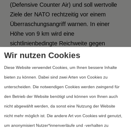
(Defensive Counter Air) und soll wertvolle
Ziele der NATO rechtzeitig vor einem
Überraschungsangriff warnen. In einer
Höhe von 9 km wird eine
sichtlinienbedingte Reichweite gegen
tieffliegende Flugkörper von 400 km
Wir nutzen Cookies
erreicht, was gegenüber Bodenradars eine
Diese Website verwendet Cookies, um Ihnen bessere Inhalte
Verzehnfachung der Reichweite
bieten zu können. Dabei sind zwei Arten von Cookies zu
ermöglicht. Neben dieser
unterscheiden. Die notwendigen Cookies werden zwingend für
Überwachungsfunktion, die AWACS den
den Betrieb der Website benötigt und können von Ihnen auch
englischen Beinamen Sentry
nicht abgewählt werden, da sonst eine Nutzung der Website
(Schildwache) gegeben hat, soll AWACS
nicht mehr möglich ist. Die andere Art von Cookies wird genutzt,
auch in der Lage sein, die Abwehrmission
um anonymisiert Nutzer*innenverläufe und -verhalten zu
zu leiten. Die erforderliche Kommunikation