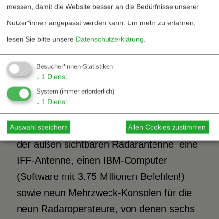
messen, damit die Website besser an die Bedürfnisse unserer
erfolgt über geschützte Sprech- und
Nutzer*innen angepasst werden kann.
Um mehr zu erfahren,
Datenverbindungen zu den Kontroll- und
lesen Sie bitte unsere
Datenschutzerklärung
.
Einsatzzentralen (Command Reporting
Centers, CRCs) sowie zu
Besucher*innen-Statistiken
↓
1
Dienst
Kampfflugzeugen in der Luft und
System
(immer erforderlich)
Flugabwehrraketen am Boden.
↓
1
Dienst
Jedes der 18 E-3A-Flugzeuge hat, neben
Auswahl speichern
Allen Cookies zustimmen
der außen sichtbaren Radarantenne, eine
IFF-Antenne, einen IBM-Computer
(Software mit 3.75 Millionen Befehlen!)
sowie neun Mehrzweck-Konsolen für die
neun Radaroperateure, von denen sechs