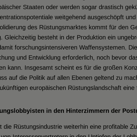
äischer Staaten oder werden sogar drastisch gekü
entrationspotentiale weitgehend ausgeschöpft und
olidierung des Rüstungsmarktes kommt für den G
 Gleichzeitig besteht in der Produktion ein unge
damit forschungsintensiveren Waffensystemen. Die
hung und Entwicklung erforderlich, noch bevor das
n kann. Insgesamt scheint es für die großen Konz
uss auf die Politik auf allen Ebenen geltend zu ma
ukünftigen europäischen Rüstungslandschaft eine 
ungslobbyisten in den Hinterzimmern der Post
 die Rüstungsindustrie weiterhin eine profitable Z
von Interessenvertretern in den Untiefen der Lobb