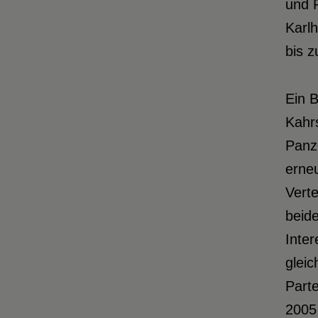
und P
Karlh
bis 
Ein 
Kahr
Panz
erne
Vert
beide
Inter
gleic
Parte
2005