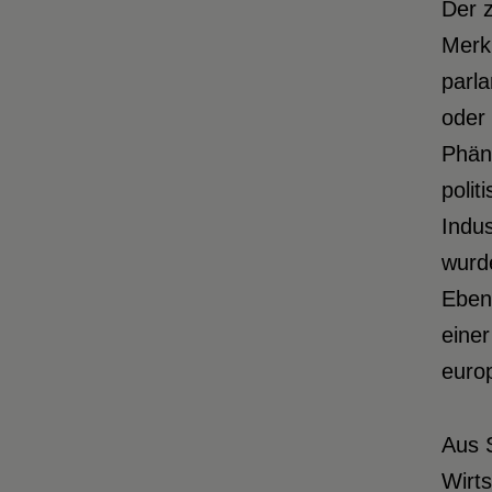
Der z
Merk
parla
oder 
Phän
polit
Indus
wurd
Eben
einer
euro
Aus S
Wirt