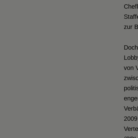
Chef
Staff
zur B
Doch 
Lobby
von 
zwisc
poli
enge
Verb
2009
Vert