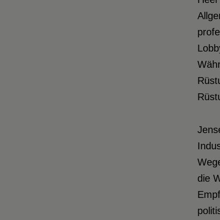
Allge
profe
Lobby
Währe
Rüst
Rüstu
Jense
Indus
Wege 
die W
Empfä
polit