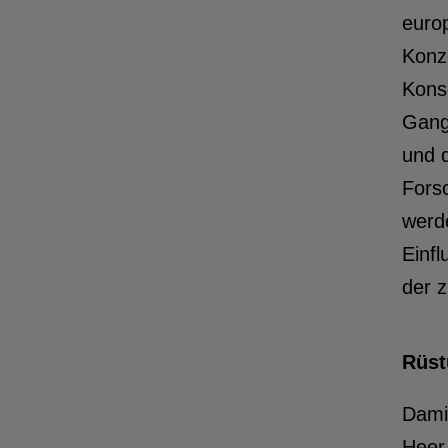
europ
Konz
Kons
Gang.
und 
Forsc
werde
Einfl
der z
Rüst
Damit
Heer 