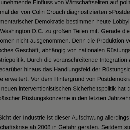
unehmende Einfluss von Wirtschaftseliten auf polit
mal der von Colin Crouch diagnostizierten »Postd
mentarischer Demokratie bestimmen heute Lobbyiste
Washington D.C. zu großen Teilen mit. Gerade die
omen nicht ausgenommen. Denn die Produktion von 
isches Geschäft, abhängig von nationalen Rüstungse
triepolitik. Durch die voranschreitende Integratio
edarüber hinaus das Handlungsfeld der Rüstungslo
e erweitert. Vor dem Hintergrund von Postdemokr
 neuen interventionistischen Sicherheitspolitik hat
päischer Rüstungskonzerne in den letzten Jahrzeh
icht der Industrie ist dieser Aufschwung allerdings
schaftskrise ab 2008 in Gefahr geraten. Seitdem 