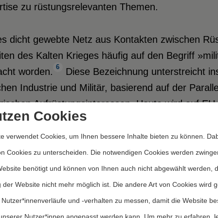
rtise zu rüstungsrelevanten Themen.
s dicht gewebte Netz aus Kontakten zwischen Rüstun
iten des Kalten Krieges häufig auf den Begriff »mil
6
acht worden.
Diese Bezeichnung unterstreicht 
hen Industrie und Militär, basierend auf der Paralle
ärischen Aufrüstungsinteressen. Heute wird auf E
utzen Cookies
nationalen militärisch-industriellen Komplexes kon
nationale Konzerne, EU-Institutionen und private 
e verwendet Cookies, um Ihnen bessere Inhalte bieten zu können. Dab
on Cookies zu unterscheiden. Die notwendigen Cookies werden zwinge
 zeigt sich gerade auf der europäischen Ebene, dass
Website benötigt und können von Ihnen auch nicht abgewählt werden, 
cheidungsträger bei der Schaffung neuer EU-Kompe
 der Website nicht mehr möglich ist. Die andere Art von Cookies wird 
7
e von besonderer Bedeutung ist.
Im Gegensatz zu
 Nutzer*innenverläufe und -verhalten zu messen, damit die Website be
naler MIKs in der Vergangenheit spielt die Politik 
unserer Nutzer*innen angepasst werden kann.
Um mehr zu erfahren, l