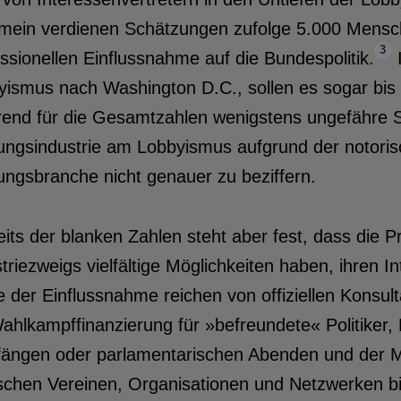
mein verdienen Schätzungen zufolge 5.000 Mensche
3
ssionellen Einflussnahme auf die Bundespolitik.
I
ismus nach Washington D.C., sollen es sogar bis 
nd für die Gesamtzahlen wenigstens ungefähre Sch
ungsindustrie am Lobbyismus aufgrund der notoris
ngsbranche nicht genauer zu beziffern.
its der blanken Zahlen steht aber fest, dass die 
triezweigs vielfältige Möglichkeiten haben, ihren 
der Einflussnahme reichen von offiziellen Konsult
ahlkampffinanzierung für »befreundete« Politiker, 
ngen oder parlamentarischen Abenden und der Mitgl
ischen Vereinen, Organisationen und Netzwerken bi