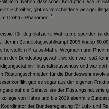
olitikern. Neben klassischer Korruption, wie im Fal
einz Schreiber, gibt es verschiedene weniger ille
11
zum Drehtür-Phänomen.
Beispiel für klug platzierte Wahlkampfspenden is
s, der im Bundestagswahlkampf 2005 knapp 60.000
erherstellern Krauss-Maffei Wegmann und Rheinm
ut in den Bundestag gewählt worden war, saß Kahr
eidigungsetat im Haushaltsausschuss und war dort
n Rüstungsschmieden für die Bundeswehr involviert
essenkonflikt gab es sogar aus der eigenen Fraktion
h ganz auf die Gehaltsliste der Rüstungsindustrie gi
ikollege von Kahrs und bis 2009 ebenfalls Bundest
 Koordinator der Bundesregierung für Luft- und R