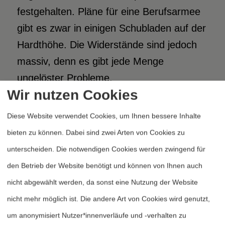
festgehalten. Pläne für eine Berufsarmee
gibt es zwar in einigen Schubladen auf der
Hardthöhe. Die Widerstände sind jedoch
massiv, denn es gibt jede Menge
ungelöster Probleme.
Wir nutzen Cookies
Der Zusammenhang zwischen
Diese Website verwendet Cookies, um Ihnen bessere Inhalte
Personalbestand und
bieten zu können. Dabei sind zwei Arten von Cookies zu
verteidigungsinvestiven Ausgaben
unterscheiden. Die notwendigen Cookies werden zwingend für
gestaltet sich dabei folgendermaßen: Da
den Betrieb der Website benötigt und können von Ihnen auch
im Einzelplan über die Hälfte der
nicht abgewählt werden, da sonst eine Nutzung der Website
Finanzmittel für die Personalkosten
nicht mehr möglich ist. Die andere Art von Cookies wird genutzt,
aufgebracht werden (1995: ein Anteil von
um anonymisiert Nutzer*innenverläufe und -verhalten zu