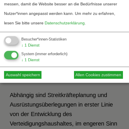
52,31% am Plafond), hätte bei einem
messen, damit die Website besser an die Bedürfnisse unserer
Festhalten an der geplanten Stärke von
Nutzer*innen angepasst werden kann.
Um mehr zu erfahren,
370.000 Mann die Steigerung der
lesen Sie bitte unsere
Datenschutzerklärung
.
investiven Ausgaben einen Anstieg des
Verteidigungshaushaltes zur Folge. Ohne
Besucher*innen-Statistiken
↓
1
Dienst
diese Maßnahme muß der Umfang der
System
(immer erforderlich)
Streitkräfte jedoch sinken.
↓
1
Dienst
Auswahl speichern
Allen Cookies zustimmen
Haushalt 1995
Abhängig sind Streitkräfteplanung und
Ausrüstungsüberlegungen in erster Linie
von der Entwicklung des
Verteidigungshaushaltes, im engeren Sinn