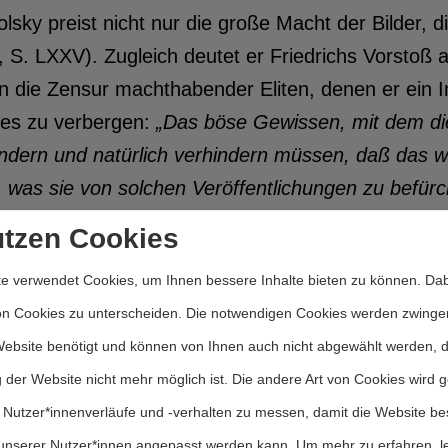
lsky preist nicht nur die große Macht der Bilder, d
 S. LXXV). Zugleich deutet er Friedrichs Vorstoß
 die Zensur machthabender Eliten, denen er ein In
ges zu verbergen:
„Das böse Gewissen
, mit dem di
indern und
natürlich verhindern müssen, daß das w
, was sie von solchen Veröffentlichungen zu befür
XXIV)
utzen Cookies
e verwendet Cookies, um Ihnen bessere Inhalte bieten zu können. Dab
chlich hebt sich »Krieg dem Kriege« gegenüber ze
on Cookies zu unterscheiden. Die notwendigen Cookies werden zwinge
seits die Schrecken des Krieges zu Aufklärungszw
Website benötigt und können von Ihnen auch nicht abgewählt werden, 
ruckten Fotos entstellter Gesichter ab, der so g
 der Website nicht mehr möglich ist. Die andere Art von Cookies wird 
schlagenen Fressen). Gezeigt werden zwei Dutzend
 Nutzer*innenverläufe und -verhalten zu messen, damit die Website be
r Front zerfetzt wurden, von jenen
„Menschen ohn
unserer Nutzer*innen angepasst werden kann.
Um mehr zu erfahren, l