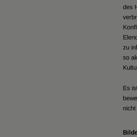
des 
verb
Konfl
Elend
zu i
so ak
Kultu
Es is
beweg
nicht
Bild