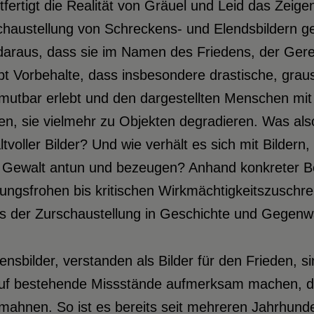
fertigt die Realität von Gräuel und Leid das Zeige
haustellung von Schreckens- und Elendsbildern gew
daraus, dass sie im Namen des Friedens, der Gerec
bt Vorbehalte, dass insbesondere drastische, gra
utbar erlebt und den dargestellten Menschen mit i
n, sie vielmehr zu Objekten degradieren. Was also
tvoller Bilder? Und wie verhält es sich mit Bildern
Gewalt antun und bezeugen? Anhand konkreter Beis
ungsfrohen bis kritischen Wirkmächtigkeitszuschre
s der Zurschaustellung in Geschichte und Gegenwa
densbilder, verstanden als Bilder für den Frieden, s
auf bestehende Missstände aufmerksam machen, d
ahnen. So ist es bereits seit mehreren Jahrhunde