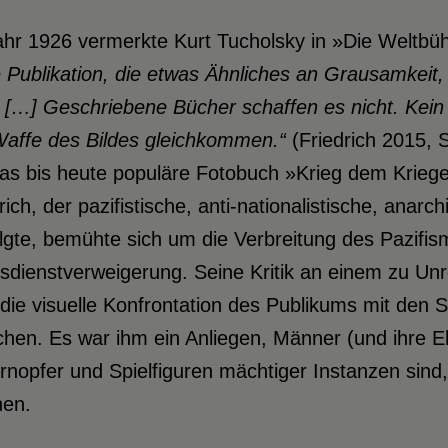
ahr 1926 vermerkte Kurt Tucholsky in »Die Weltbü
 Publikation, die etwas Ähnliches an
Grausamkeit, a
. […] Geschriebene Bücher
schaffen es nicht. Kein
Waffe des Bildes gleichkommen.“
(Friedrich 2015, S
as bis heute populäre Fotobuch »Krieg dem Kriege
rich, der pazifistische, anti-nationalistische, anarc
lgte, bemühte sich um die Verbreitung des Pazifi
sdienstverweigerung. Seine Kritik an einem zu Unrec
die visuelle Konfrontation des Publikums mit den
chen. Es war ihm ein Anliegen, Männer (und ihre E
nopfer und Spielfiguren mächtiger Instanzen sind, d
en.