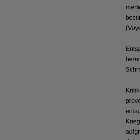
medie
besti
(Voy
Ents
heran
Schr
Kriti
provo
ents
Krieg
aufgr