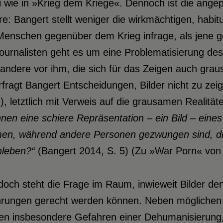
 wie in »Krieg dem Kriege«. Dennoch ist die angepe
e: Bangert stellt weniger die wirkmächtigen, habitu
Menschen gegenüber dem Krieg infrage, als jene g
ournalisten geht es um eine Problematisierung desse
 andere vor ihm, die sich für das Zeigen auch gr
rfragt Bangert Entscheidungen, Bilder nicht zu zei
), letztlich mit Verweis auf die grausamen Realitäte
hnen eine
schiere Repräsentation – ein Bild – eines
en, während andere Personen gezwungen sind, die
hleben?“
(Bangert 2014, S. 5) (Zu »War Porn« von
och steht die Frage im Raum, inwieweit Bilder de
hrungen gerecht werden können. Neben möglichen 
en insbesondere Gefahren einer Dehumanisierung,