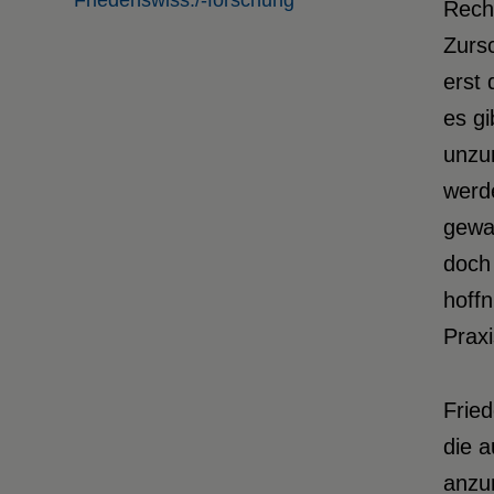
Friedenswiss./-forschung
Recht
Zursc
erst 
es gi
unzum
werde
gewal
doch 
hoffn
Praxi
F
rie
die 
anzum