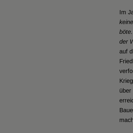
Im J
keine
böte
der 
auf d
Fried
verfo
Krieg
über 
errei
Bauer
mach