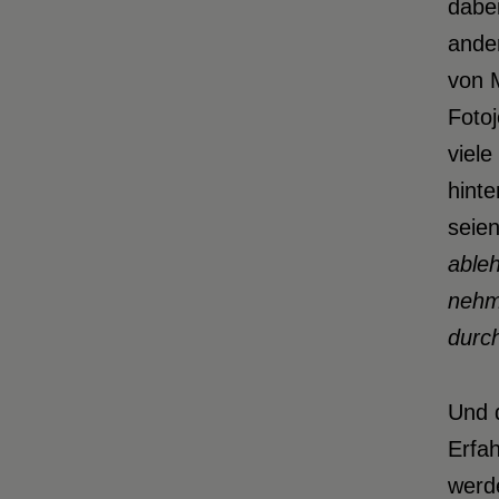
dabei
ander
von 
Fotoj
viele
hinte
seien
able
nehm
durc
Und d
Erfa
werd