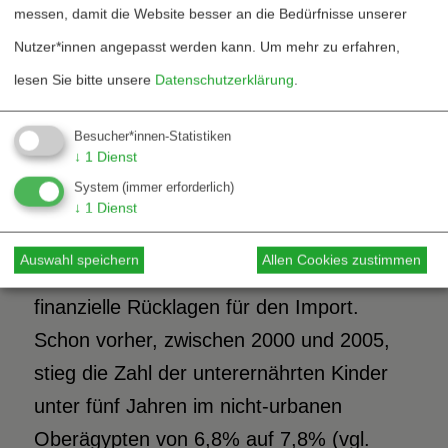
spätestens ab 2007/08 offensichtlich. U.a.
messen, damit die Website besser an die Bedürfnisse unserer
Nahrungsmittelspekulationen lösten eine
Nutzer*innen angepasst werden kann.
Um mehr zu erfahren,
weltweite Preissteigerung von Weizen aus
lesen Sie bitte unsere
Datenschutzerklärung
.
(vgl. Bass 2011, S.30), wodurch auch die
Besucher*innen-Statistiken
ägyptische Regierung große
↓
1
Dienst
Schwierigkeiten hatte, die Bevölkerung zu
System
(immer erforderlich)
ernähren: Die Farmen produzierten nur
↓
1
Dienst
noch unzureichende Mengen Weizen, und
Auswahl speichern
Allen Cookies zustimmen
der Staat verfügte lediglich über geringe
finanzielle Rücklagen für den Import.
Schon vorher, zwischen 2000 und 2005,
stieg die Zahl der unterernährten Kinder
unter fünf Jahren im nicht-urbanen
Oberägypten von 6,8% auf 7,8% (vgl.