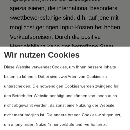
spezialisieren, die international besonders
»wettbewerbsfähig« sind, d.h. auf jene mit
möglichst geringen Input-Kosten bei hohen
Verkaufspreisen. Durch die positive
Handelsbilanz kann der betroffene Staat
Wir nutzen Cookies
dann Grundnahrungsmittel wie Weizen
importieren, ohne der Wirtschaft zu
Diese Website verwendet Cookies, um Ihnen bessere Inhalte
»schaden« (vgl. Ayeb 2012a, S.5-6).
bieten zu können. Dabei sind zwei Arten von Cookies zu
unterscheiden. Die notwendigen Cookies werden zwingend für
Vorausgesetzt, dass die neoliberale
den Betrieb der Website benötigt und können von Ihnen auch
Strategie tatsächlich versucht, eine Form
nicht abgewählt werden, da sonst eine Nutzung der Website
von Nahrungsmittelsicherheit zu erreichen,
nicht mehr möglich ist. Die andere Art von Cookies wird genutzt,
wurde das Scheitern jener Politik
um anonymisiert Nutzer*innenverläufe und -verhalten zu