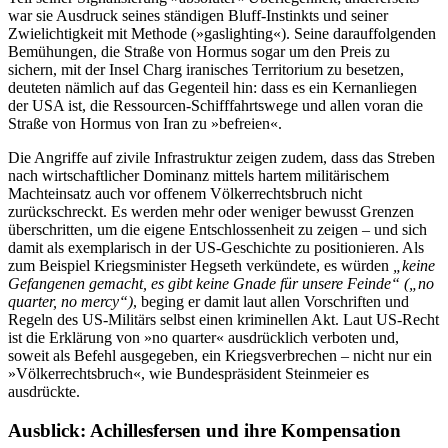
war sie Ausdruck seines ständigen Bluff-Instinkts und seiner
Zwielichtigkeit mit Methode (»gaslighting«). Seine darauffolgenden
Bemühungen, die Straße von Hormus sogar um den Preis zu
sichern, mit der Insel Charg iranisches Territorium zu besetzen,
deuteten nämlich auf das Gegenteil hin: dass es ein Kernanliegen
der USA ist, die Ressourcen-Schifffahrtswege und allen voran die
Straße von Hormus von Iran zu »befreien«.
Die Angriffe auf zivile Infrastruktur zeigen zudem, dass das Streben
nach wirtschaftlicher Dominanz mittels hartem militärischem
Machteinsatz auch vor offenem Völkerrechtsbruch nicht
zurückschreckt. Es werden mehr oder weniger bewusst Grenzen
überschritten, um die eigene Entschlossenheit zu zeigen – und sich
damit als exemplarisch in der US-Geschichte zu positionieren. Als
zum Beispiel Kriegsminister Hegseth verkündete, es würden
„keine
Gefangenen gemacht, es gibt keine Gnade für unsere Feinde“ („
no
quarter, no mercy“)
, beging er damit laut allen Vorschriften und
Regeln des US-Militärs selbst einen kriminellen Akt. Laut US-Recht
ist die Erklärung von »no quarter« ausdrücklich verboten und,
soweit als Befehl ausgegeben, ein Kriegsverbrechen – nicht nur ein
»Völkerrechtsbruch«, wie Bundespräsident Steinmeier es
ausdrückte.
Ausblick: Achillesfersen
und
ihre Kompensation