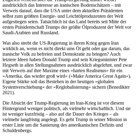
ausdrücklich das Interesse an iranischen Bodenschätzen – mit
Verweis darauf, dass die USA unter dem aktuellen Präsidenten
selbst zum größten Energie- und Leichtölproduzenten der Welt
aufgestiegen seien. Tatsächlich ist das Land bereits seit Mitte der
ersten Präsidentschaft Trumps der größte Ölproduzent der Welt vor
Saudi-Arabien und Russland.
Was also strebt die US-Regierung in ihrem Krieg gegen Iran
wirklich an, wenn es nicht direkt ums Öl geht oder gar darum, das
iranische Volk zu befreien und Demokratie zu bringen? Auch
letztere Ideen haben Donald Trump und sein Kriegsminister Pete
Hegseth in allen Stellungnahmen ausdrücklich abgelehnt, und zwar
mit Verweis auf ihre Maxime eines »harten Realismus« für ein
»Amerika, das wieder groß wird« (»Make America Great Again«).
Eigene Stärke soll das Bestehen in der heutigen »globalen
Systemverschiebung« der »Reglobalisierung« sichern (Benedikter
2021).
Die Absicht der Trump-Regierung im Iran-Krieg ist vor diesem
Hintergrund weniger politisch, als vielmehr wirtschaftlich. Und sie
ist weniger kurzfristig – also auf die Dauer des Krieges – als
vielmehr langfristig angelegt. Es geht Trump in seiner Mission in
erster Linie um die Sanierung des amerikanischen Defizits und
Schuldenbergs.