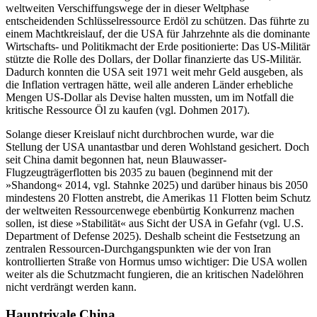
weltweiten Verschiffungswege der in dieser Weltphase
entscheidenden Schlüsselressource Erdöl zu schützen. Das führte zu
einem Machtkreislauf, der die USA für Jahrzehnte als die dominante
Wirtschafts- und Politikmacht der Erde positionierte: Das US-Militär
stützte die Rolle des Dollars, der Dollar finanzierte das US-Militär.
Dadurch konnten die USA seit 1971 weit mehr Geld ausgeben, als
die Inflation vertragen hätte, weil alle anderen Länder erhebliche
Mengen US-Dollar als Devise halten mussten, um im Notfall die
kritische Ressource Öl zu kaufen (vgl. Dohmen 2017).
Solange dieser Kreislauf nicht durchbrochen wurde, war die
Stellung der USA unantastbar und deren Wohlstand gesichert. Doch
seit China damit begonnen hat, neun Blauwasser-
Flugzeugträgerflotten bis 2035 zu bauen (beginnend mit der
»Shandong« 2014, vgl. Stahnke 2025) und darüber hinaus bis 2050
mindestens 20 Flotten anstrebt, die Amerikas 11 Flotten beim Schutz
der weltweiten Ressourcenwege ebenbürtig Konkurrenz machen
sollen, ist diese »Stabilität« aus Sicht der USA in Gefahr (vgl. U.S.
Department of Defense 2025). Deshalb scheint die Festsetzung an
zentralen Ressourcen-Durchgangspunkten wie der von Iran
kontrollierten Straße von Hormus umso wichtiger: Die USA wollen
weiter als die Schutzmacht fungieren, die an kritischen Nadelöhren
nicht verdrängt werden kann.
Hauptrivale China