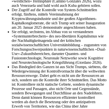
»westlichen« Hemisphäre (Camino Gonzales 2026), wozu
auch Venezuela und bald wohl auch Kuba gehören sollen.
Der Zugriff auf die Kontrolle von System-Schnittstellen
erfolgt, fünftens, mittels Vereinnahmung der
Kryptowährungsindustrie und der großen Algorithmen-
Kapitalkonglomerate, die sich Trump seit seiner Inauguration
am 20. Januar 2025 demonstrativ angeschlossen haben.
Sie erfolgt, sechstens, im Abbau von so verstandenen
»Systemunterbrechern« des neo-libertären Kapitalismus wie
der Nachhaltigkeitsagenda und der kritischen
sozialwissenschaftlichen Universitätsbildung – zugunsten von
Forschungsschwerpunkten in naturwissenschaftlichen »Dual-
Use«-Zukunftsbereichen, darunter Quanten- und
Fusionstechnologie, Neuronale Netzwerke sowie Kognitive
und Neurotechnologische Kriegsführung (Gior­dano 2026).
Das Bindeglied des Ganzen ist aus Sicht Trumps, siebtens, die
Wiedergewinnung der Kontrollvormacht über die weltweiten
Ressourcenwege. Dabei geht es nicht um die Ressourcen an
sich, sondern um die Kontrolle ihrer Schnittstellen. Das Motto
ist: Kontrolliere nicht statische Gebiete, sondern dynamische
Prozesse und Passagen, also nicht Orte und Gegenstände,
sondern Bewegungen und Durchflüsse an den Nadelöhren.
Denn damit können Ressourcen effizienter kontrolliert
werden als durch die Besetzung oder den antizipativen
Erwerb von Territorien, wie das China über Jahre