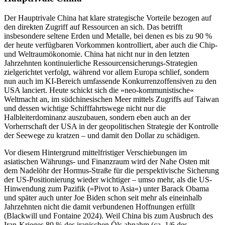
Der Hauptrivale China hat klare strategische Vorteile bezogen auf
den direkten Zugriff auf Ressourcen an sich. Das betrifft
insbesondere seltene Erden und Metalle, bei denen es bis zu 90 %
der heute verfügbaren Vorkommen kontrolliert, aber auch die Chip-
und Weltraumökonomie. China hat nicht nur in den letzten
Jahrzehnten kontinuierliche Ressourcensicherungs-Strategien
zielgerichtet verfolgt, während vor allem Europa schlief, sondern
nun auch im KI-Bereich umfassende Konkurrenzoffensiven zu den
USA lanciert. Heute schickt sich die »neo-kommunistische«
Weltmacht an, im südchinesischen Meer mittels Zugriffs auf Taiwan
und dessen wichtige Schifffahrtswege nicht nur die
Halbleiterdominanz auszubauen, sondern eben auch an der
Vorherrschaft der USA in der geopolitischen Strategie der Kontrolle
der Seewege zu kratzen – und damit den Dollar zu schädigen.
Vor diesem Hintergrund mittelfristiger Verschiebungen im
asiatischen Währungs- und Finanzraum wird der Nahe Osten mit
dem Nadelöhr der Hormus-Straße für die perspektivische Sicherung
der US-Positionierung wieder wichtiger – umso mehr, als die US-
Hinwendung zum Pazifik (»Pivot to Asia«) unter Barack Obama
und später auch unter Joe Biden schon seit mehr als eineinhalb
Jahrzehnten nicht die damit verbundenen Hoffnungen erfüllt
(Blackwill und Fontaine 2024). Weil China bis zum Ausbruch des
Iran-Krieges 80 % des iranischen Öls abnahm (ca. 1/6 des