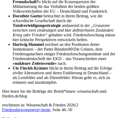
Freundschaft?«
blickt auf die Konsequenzen der
Militarisierung für das Verhältnis der beiden größten
Volkswirtschaften der EU – Deutschland und Frankreich.
Dorothée Goetze
beleuchtet in ihrem Beitrag, wie die
schwedische Gesellschaft durch die
Totalverteidigungsstrategie
andauernd in der
„Grauzone
zwischen zwei eindeutigen und klar
definierbaren Zuständen:
Krieg oder Frieden“
gehalten wird. Friedensforschung müsse
hier kritische Perspektiven entwickeln helfen.
Hartwig Hummel
zeichnet an den Positionen dreier
Institutionen – der Partei Bündnis90/Die Grünen, dem
Friedensgutachten einiger Friedensforschungsinstitute und der
Friedensdenkschrift der EKD – das Voranschreiten einer
»nukleare Zeitenwende«
nach.
Ute Finckh-Krämer
blickt in ihrem Beitrag auf die Erfolge
ziviler Alternativen und deren Etablierung in Deutschland –
als Lernfelder und als Dienstfelder. Hieran gelte es, sich zu
erinnern und anzuknüpfen.
Hier lesen Sie die Beiträge der Beirät*innen:
wissenschaft-und-
frieden.de/blog
erschienen in: Wissenschaft & Frieden 2026/2
Friedensbewegung(en) heute
, Seite 46–50