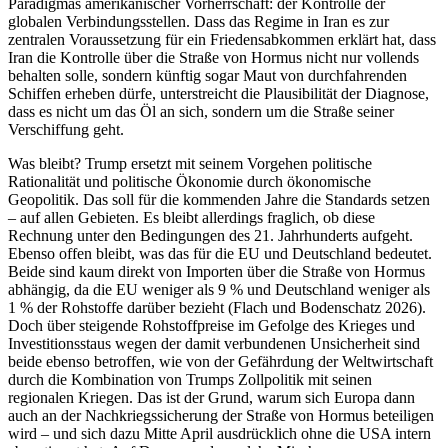
Paradigmas amerikanischer Vorherrschaft: der Kontrolle der
globalen Verbindungsstellen. Dass das Regime in Iran es zur
zentralen Voraussetzung für ein Friedensabkommen erklärt hat, dass
Iran die Kontrolle über die Straße von Hormus nicht nur vollends
behalten solle, sondern künftig sogar Maut von durchfahrenden
Schiffen erheben dürfe, unterstreicht die Plausibilität der Diagnose,
dass es nicht um das Öl an sich, sondern um die Straße seiner
Verschiffung geht.
Was bleibt? Trump ersetzt mit seinem Vorgehen politische
Rationalität und politische Ökonomie durch ökonomische
Geopolitik. Das soll für die kommenden Jahre die Standards setzen
– auf allen Gebieten. Es bleibt allerdings fraglich, ob diese
Rechnung unter den Bedingungen des 21. Jahrhunderts aufgeht.
Ebenso offen bleibt, was das für die EU und Deutschland bedeutet.
Beide sind kaum direkt von Importen über die Straße von Hormus
abhängig, da die EU weniger als 9 % und Deutschland weniger als
1 % der Rohstoffe darüber bezieht (Flach und Bodenschatz 2026).
Doch über steigende Rohstoffpreise im Gefolge des Krieges und
Investitionsstaus wegen der damit verbundenen Unsicherheit sind
beide ebenso betroffen, wie von der Gefährdung der Weltwirtschaft
durch die Kombination von Trumps Zollpolitik mit seinen
regionalen Kriegen. Das ist der Grund, warum sich Europa dann
auch an der Nachkriegssicherung der Straße von Hormus beteiligen
wird – und sich dazu Mitte April ausdrücklich ohne die USA intern