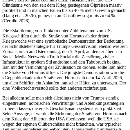
Ölindustrie von den seit dem Krieg gestiegenen Ölpreisen massiv
profitiert und in manchen Fällen bis zu 40 % mehr Gewinn gemacht
(Dang et al. 2026), gemessen am Cashflow sogar bis zu 64 %
(Cerullo 2026).
Die Eskortierung von Tankern unter Zuhilfenahme von US-
Kriegsschiffen durch die Straße von Hormus ab der dritten
Kriegswoche war eine symbolische Demonstration der Bedeutung
der Schnittstellenstrategie für Trumps Gesamtvision; ebenso wie sein
Zornausbruch am Ostersonntag, den 5. April, an dem er über sein
Social Media Netzwerk »Truth Social« die Zerstörung ziviler
Infrastruktur in großem Stil androhte und den Tabubruch beging,
Iran mit der Vernichtung der Zivilisation zu drohen, sollte Iran nicht
die Straße von Hormus öffnen. Die jüngste Demonstration war die
»Gegenblockade« der Straße von Hormus ab dem 14. April 2026,
um allen Schiffen ein Anlaufen iranischer Häfen zu untersagen. Der
eine Völkerrechtsverstoß sollte den anderen rechtfertigen.
Bei alledem sollte man sich allerdings nicht von Trumps ständig
eingestreuten, notorischen Verwirrungs- und Ablenkungsstrategien
irritieren lassen, die er als Geschäftsmann systematisch praktiziert.
Seine Aussage, er werde die Sicherung der Straße von Hormus nach
dem Krieg den Alliierten der USA überlassen, weil die USA sie
wegen der eigenen Ölüberschüsse nicht bräuchten, war typischer
Teil seiner Signalisierung »absoluter« Überlegenheit; andererseits