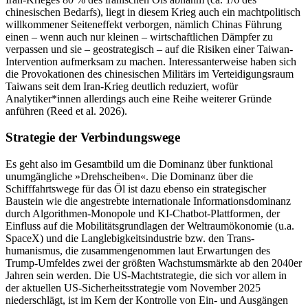
chinesischen Bedarfs), liegt in diesem Krieg auch ein machtpolitisch
willkommener Seiteneffekt verborgen, nämlich Chinas Führung
einen – wenn auch nur kleinen – wirtschaftlichen Dämpfer zu
verpassen und sie – geostrategisch – auf die Risiken einer Taiwan-
Intervention aufmerksam zu machen. Interessanterweise haben sich
die Provokationen des chinesischen Militärs im Verteidigungsraum
Taiwans seit dem Iran-Krieg deutlich reduziert, wofür
Analytiker*innen allerdings auch eine Reihe weiterer Gründe
anführen (Reed et al. 2026).
Strategie der Verbindungswege
Es geht also im Gesamtbild um die Dominanz über funktional
unumgängliche »Drehscheiben«. Die Dominanz über die
Schifffahrtswege für das Öl ist dazu ebenso ein strategischer
Baustein wie die angestrebte internationale Informationsdominanz
durch Algorithmen-Monopole und KI-Chatbot-Plattformen, der
Einfluss auf die Mobilitätsgrundlagen der Weltraumökonomie (u.a.
SpaceX) und die Langlebigkeitsindustrie bzw. den Trans­
humanismus, die zusammengenommen laut Erwartungen des
Trump-Umfeldes zwei der größten Wachstumsmärkte ab den 2040er
Jahren sein werden. Die US-Machtstrategie, die sich vor allem in
der aktuellen US-Sicherheitsstrategie vom November 2025
niederschlägt, ist im Kern der Kontrolle von Ein- und Ausgängen