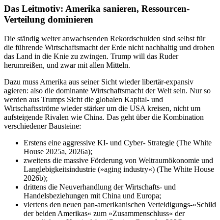
Das Leitmotiv:
Amerika sanieren,
Ressourcen-
Verteilung dominieren
Die ständig weiter anwachsenden Rekordschulden sind selbst für
die führende Wirtschaftsmacht der Erde nicht nachhaltig und drohen
das Land in die Knie zu zwingen. Trump will das Ruder
herumreißen, und zwar mit allen Mitteln.
Dazu muss Amerika aus seiner Sicht wieder libertär-expansiv
agieren: also die dominante Wirtschaftsmacht der Welt sein. Nur so
werden aus Trumps Sicht die globalen Kapital- und
Wirtschaftsströme wieder stärker um die USA kreisen, nicht um
aufsteigende Rivalen wie China. Das geht über die Kombination
verschiedener Bausteine:
Erstens eine aggressive KI- und ­Cyber- Strategie (The White
House 2025a, 2026a);
zweitens die massive Förderung von Weltraumökonomie und
Langlebigkeits­industrie (»aging industry«) (The White House
2026b);
drittens die Neuverhandlung der Wirtschafts- und
Handelsbeziehungen mit China und Europa;
viertens den neuen pan-amerikanischen Verteidigungs-»Schild
der beiden Amerikas« zum »Zusammenschluss« der