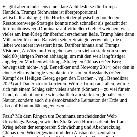
Es gibt aber mindestens eine klare Achillesferse für Trumps
Handeln. Trumps Sichtweise ist überproportional
wirtschaftsabhängig. Die Hochzeit der physisch gebundenen
Ressourcenwege-Strategie könnte noch schneller als gedacht der
Informationswege-Dominanz auf virtuellem Gebiet weichen, was
vieles am Iran-Krieg für überholt erscheinen ließe. Trump hätte dann
Milliarden für einen Baustein seiner Strategie verwendet, die er
lieber woanders investiert hätte. Darüber hinaus sind Trumps
Visionen, Ansätze und Vorgehensweisen viel zu stark von seiner
bald 80-jährigen Person abhängig, um mit den weit langfristiger
angelegten Macht­entwicklungs-Strategien Chinas (»Der Berg
bewegt sich nicht«, vgl. Benedikter und Nowotny 2014) oder den in
einer Heilsmythologie verankerten Visionen Russlands (»Der
Kampf des Heiligen Georg gegen den Drachen«, vgl. Benedikter
2023) auf Dauer zu konkurrieren. Würde Trump ausfallen, würde
sich mit einem Schlag sehr vieles ändern (können) – zu viel für ein
Land, das nicht nur die wirtschaftlich am stärksten globalisierte
Nation, sondern auch die demokratische Leitnation der Erde und
also auf Kontinuität angewiesen ist.
Fazit? Mit dem Ringen um Dominanz entscheidender Welt-
Umschlags-Passagen wie der Straße von Hormus dient der Iran-
Krieg neben der temporären Schwächung und Abschreckung
Chinas dem Wiedergewinn und dem Ausbau des zentralen