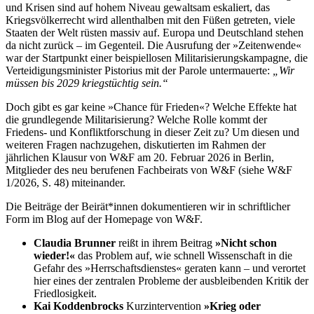
und Krisen sind auf hohem Niveau gewaltsam eskaliert, das
Kriegsvölkerrecht wird allenthalben mit den Füßen getreten, viele
Staaten der Welt rüsten massiv auf. Europa und Deutschland stehen
da nicht zurück – im Gegenteil. Die Ausrufung der »Zeitenwende«
war der Startpunkt einer beispiellosen Militarisierungskampagne, die
Verteidigungsminister Pistorius mit der Parole untermauerte:
„
Wir
müssen bis 2029 kriegstüchtig sein
.
“
Doch gibt es gar keine »Chance für Frieden«? Welche Effekte hat
die grundlegende Militarisierung? Welche Rolle kommt der
Friedens- und Konfliktforschung in dieser Zeit zu? Um diesen und
weiteren Fragen nachzugehen, diskutierten im Rahmen der
jährlichen Klausur von W&F am 20. Februar 2026 in Berlin,
Mitglieder des neu berufenen Fachbeirats von W&F (siehe W&F
1/2026, S. 48) miteinander.
Die Beiträge der Beirät*innen dokumentieren wir in schriftlicher
Form im Blog auf der Homepage von W&F.
Claudia Brunner
reißt in ihrem Beitrag
»Nicht schon
wieder!«
das Problem auf, wie schnell Wissenschaft in die
Gefahr des »Herrschaftsdienstes« geraten kann – und verortet
hier eines der zentralen Probleme der ausbleibenden Kritik der
Friedlosigkeit.
Kai Koddenbrocks
Kurzintervention
»Krieg oder