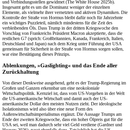
und Verbindungsstellen gewidmet (The White House 2025b).
Insgesamt geht es um die Dominanz weniger der einzelnen
Elemente, als vielmehr ihrer vernetzten und aktiven Dynamiken. Die
Kontrolle der Straße von Hormus bleibt dafür noch für Jahrzehnte
ein wichtiges Puzzleteil, nämlich mindestens für die Zeit des
verbleibenden Öls. Dass Trump in der dritten Kriegswoche den
Vorschlag von Frankreichs Präsident Macron akzeptierte, dass die
restlichen G7 (sprich: Großbritannien, Kanada, Frankreich, Italien,
Deutschland und Japan) nach dem Krieg unter Führung der USA
gemeinsam für Sicherheit in der Straße von Hormus sorgen sollen,
war eine Bestätigung dieses Prinzips.
Ablenkungen, »Gaslighting« und das Ende aller
Zurückhaltung
Von dieser Denkweise ausgehend, geht es der Trump-Regierung im
Großen und Ganzen erkennbar um eine neokoloniale
Wirtschaftspolitik. Kernziel ist, dass vom US-Vorgehen in der Welt
die US-amerikanische Wirtschaft und damit auch der US-
amerikanische Dollar den meisten Nutzen zieht. Der ideologische
Isolationismus wird also über eine neue Form des
Außenwirtschaftsimperialismus ergänzt. Die Aussage Trumps am
Ende der zweiten Kriegswoche, dass ein hoher Ölpreis gut für die
USA sei, weil man dadurch sehr viel Geld verdiene (Gardner und
Heavey 2026), passt ebenfalls dazu. Tatsächlich hat die US-