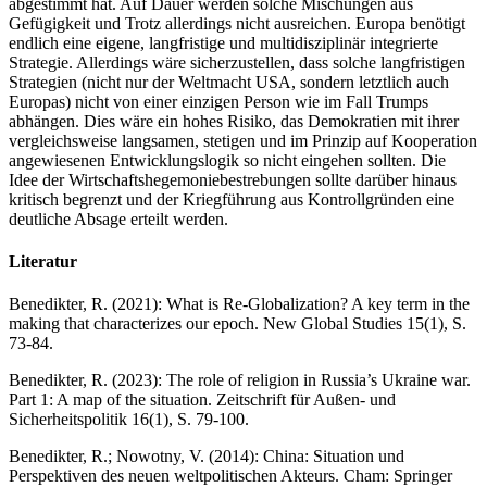
abgestimmt hat. Auf Dauer werden solche Mischungen aus
Gefügigkeit und Trotz allerdings nicht ausreichen. Europa benötigt
endlich eine eigene, langfristige und multidisziplinär integrierte
Strategie. Allerdings wäre sicherzustellen, dass solche langfristigen
Strategien (nicht nur der Weltmacht USA, sondern letztlich auch
Europas) nicht von einer einzigen Person wie im Fall Trumps
abhängen. Dies wäre ein hohes Risiko, das Demokratien mit ihrer
vergleichsweise langsamen, stetigen und im Prinzip auf Kooperation
angewiesenen Entwicklungslogik so nicht eingehen sollten. Die
Idee der Wirtschaftshegemoniebestrebungen sollte darüber hinaus
kritisch begrenzt und der Kriegführung aus Kontrollgründen eine
deutliche Absage erteilt werden.
Literatur
Benedikter, R. (2021): What is Re-Globalization? A key term in the
making that characterizes our epoch. New Global Studies 15(1), S.
73-84.
Benedikter, R. (2023): The role of religion in Russia’s Ukraine war.
Part 1: A map of the situation. Zeitschrift für Außen- und
Sicherheitspolitik 16(1), S. 79-100.
Benedikter, R.; Nowotny, V. (2014): China: Situation und
Perspektiven des neuen weltpolitischen Akteurs. Cham: Springer