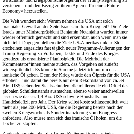
wirtschafts- und kriegspolitische Agenda der Trump-Regierung zu
verstehen – und den Bezug zu ihrem Agieren für eine »Future
Economy« herzustellen.
D
ie Welt wundert sich: Warum nehmen die USA mit solch
brachialer Gewalt an der Seite Israels am Iran-Krieg teil? Die Ziele
Israels unter Ministerpräsident Benjamin Netanjahu wurden immer
wieder öffentlich gemacht und sind erkennbar, auch wenn man sie
nicht teilt. Dagegen bleiben die Ziele US-Amerikas unklar. Sie
erscheinen angesichts fast täglich neuer Programm-­Äußerungen der
Trump-Regierung zu Vorhaben, Taktik und Ende des Krieges
geradezu als organisierte Planlosigkeit. Die Mehrheit der
Kommentator*innen meinte zudem, das Vorgehen sei zutiefst
widersprüchlich. Es könne in Summe ja letztlich nur um das
iranische Öl gehen. Denn der Krieg würde den Ölpreis für die USA
erhöhen – und damit die bereits auf dem Rekordstand von ca. 39
Bio. US$ stehenden Staatsschulden, die mittlerweile ein Drittel des
globalen Schuldenstands ausmachen, ebenso weiter anschwellen
lassen wie das ca. 1,9 Bio. US$ schwere Haushalts- und
Handelsdefizit pro Jahr. Der Krieg selbst koste schlussendlich weit
mehr als jene 200 Mrd. US$, die die Regierung bereits nach der
zweiten Kriegswoche als Sonderfinanzierung vom Kongress
anforderte. Also müsse man sich das iranische Öl holen, um die
Löcher zu stopfen.
Zugleich verneint aber die Trump-Regierung immer wieder