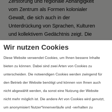
Zerstörung und regionale Abhängigkeit
vom Zentrum als Formen kolonialer
Gewalt, die sich auch in der
Unterdrückung von Sprachen, Kulturen
und kollektivem Gedächtnis zeigt. Die
Invasion der Ukraine erscheint dabei als
Wir nutzen Cookies
Ausdruck derselben imperialen
Diese Website verwendet Cookies, um Ihnen bessere Inhalte
Kontinuitäten. Nachhaltiger Frieden
bieten zu können. Dabei sind zwei Arten von Cookies zu
erfordert für FAR daher einen Bruch mit
unterscheiden. Die notwendigen Cookies werden zwingend für
diesen Gewaltlogiken – ein Ende von
den Betrieb der Website benötigt und können von Ihnen auch
Besatzung, Repression und Zwangs-
nicht abgewählt werden, da sonst eine Nutzung der Website
Russifizierung ebenso wie der Ausbeutung
nicht mehr möglich ist. Die andere Art von Cookies wird genutzt,
natürlicher wie menschlicher Ressourcen
um anonymisiert Nutzer*innenverläufe und -verhalten zu
und Lebensräume. Zugleich erhält die