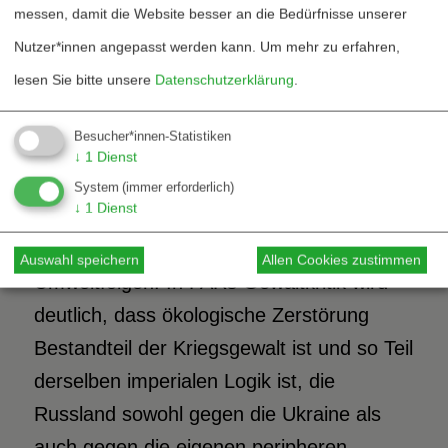
messen, damit die Website besser an die Bedürfnisse unserer
ökologische Dimension im Kontext des
Nutzer*innen angepasst werden kann.
Um mehr zu erfahren,
aktiven Krieges eine eigene Schärfe:
lesen Sie bitte unsere
Datenschutzerklärung
.
Naturzerstörung erscheint als unmittelbare
Form der Kriegsgewalt, die
Besucher*innen-Statistiken
Lebensgrundlagen und Zukunft zerstört.
↓
1
Dienst
Nach der Sprengung des Kachowka-
System
(immer erforderlich)
↓
1
Dienst
Staudamms in 2023 dokumentierte FAR
im Projekt »Ökozid in der Ukraine« die
Auswahl speichern
Allen Cookies zustimmen
Umweltfolgen. In FARs Gewaltkritik wird
deutlich, dass ökologische Zerstörung
Bestandteil der Kriegsgewalt ist und so Teil
derselben imperialen Logik ist, die
Russland sowohl gegen die Ukraine als
auch gegen die eigenen peripheren