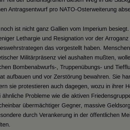
nen Antragsentwurf pro NATO-Osterweiterung abse
noch ist nicht ganz Gallien vom Imperium besiegt
niger Lethargie und Resignation vor der Arroganz 
eswehrstrategen das vorgestellt haben. Menschen, 
tischer Militärpräsenz viel aushalten mußten, woll
chen Bombenabwurfs-, Truppenübungs- und Tiefflugt
t aufbauen und vor Zerstörung bewahren. Sie hand
rn sie protestieren auch dagegen, wozu in ihrer H
 ähnliche Probleme wie die aktiven Friedensgruppen 
cheinbar übermächtiger Gegner, massive Geldsorge
esondere durch Verankerung in der öffentlichen Me
ten.