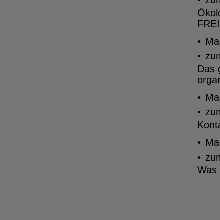
zu
Ökolo
FREI
Man
zu
Das 
organ
Man
zu
Kont
Man
zu
Was 