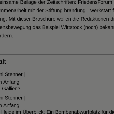
nsame Beilage der Zeitschriften: FriedensForum *
menarbeit mit der Stiftung brandung - werkstatt für
ung. Mit dieser Broschüre wollen die Redaktionen dr
densbewegung das Beispiel Wittstock (noch) bekan
rdern.
alt
i Stenner |
m Anfang
 Gallien?
i Stenner |
m Anfang
e Heide im Überblick: Ein Bombenabwurfplatz für 