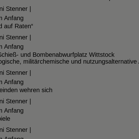
i Stenner |
m Anfang
d auf Raten“
i Stenner |
m Anfang
Schieß- und Bombenabwurfplatz Wittstock
gische, militärchemische und nutzungsalternative
i Stenner |
m Anfang
inden wehren sich
i Stenner |
m Anfang
iele
i Stenner |