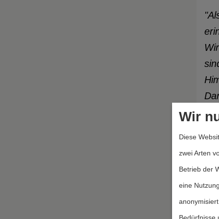
"Al
eri
Wir
sin
Him
Dam
pfl
Wir n
Zei
Diese Websit
Wal
zwei Arten v
abe
Betrieb der 
Wir
eine Nutzung
aus
anonymisiert
Oet
Bedürfnisse 