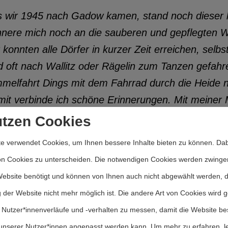
s wir 1945 nach Gadow kamen, stand noch dieser h
nnere mich noch an die sauberen und gepflegten 
 konnten alle Dörfer in kurzer Zeit erreichen, selb
d oft nach Wallitz oder Rägelin zum Tanzen gefahr
melfahrt Dings mit dem Fahrrad durch die Heide 
it verbinde ich schöne Erinnerungen. Mit meiner 
ücken. Sie wuchsen bis an die Weheberge. Auch Pilz
utzen Cookies
t habe ich im Wald gearbeitet, in Dünamünde und
e verwendet Cookies, um Ihnen bessere Inhalte bieten zu können. Dab
d mit Raupenfraß und großen Bränden. 1950 finge
on Cookies zu unterscheiden. Die notwendigen Cookies werden zwinge
r leider nicht lange. Unsere schöne Heide wurde r
Website benötigt und können von Ihnen auch nicht abgewählt werden, 
 wünschen uns wieder so eine schöne Heide, wie f
 der Website nicht mehr möglich ist. Die andere Art von Cookies wird 
 den Erinnerungen von Rudolf Heiler, Gadow 1996
 Nutzer*innenverläufe und -verhalten zu messen, damit die Website be
zigen) Kreis Ostprigniz-Neuruppin durch den sowj
unserer Nutzer*innen angepasst werden kann.
Um mehr zu erfahren, l