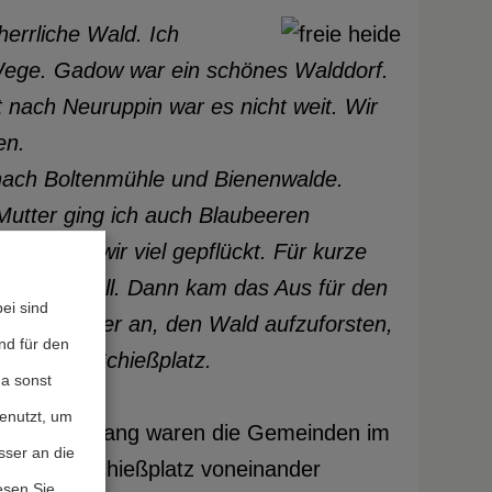
errliche Wald. Ich
Wege. Gadow war ein schönes Walddorf.
st nach Neuruppin war es nicht weit. Wir
en.
nach Boltenmühle und Bienenwalde.
Mutter ging ich auch Blaubeeren
e haben wir viel gepflückt. Für kurze
 Hammelstall. Dann kam das Aus für den
ei sind
n wir wieder an, den Wald aufzuforsten,
nd für den
ussischer Schießplatz.
da sonst
rüher.
genutzt, um
40 Jahre lang waren die Gemeinden im
sser an die
etischen Schießplatz voneinander
esen Sie