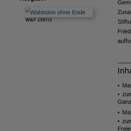
Gemei
Zusam
W&F 1997/3
Stift
Frie
auffo
Inh
Man
zu
Ganz
Man
zu
Frei