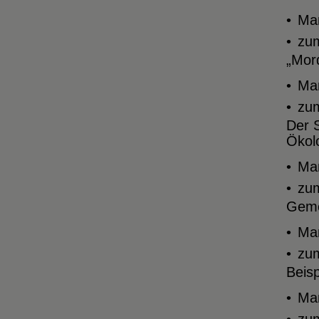
Man
zu
„Mor
Man
zu
Der 
Ökolo
Man
zu
Geme
Man
zu
Beisp
Man