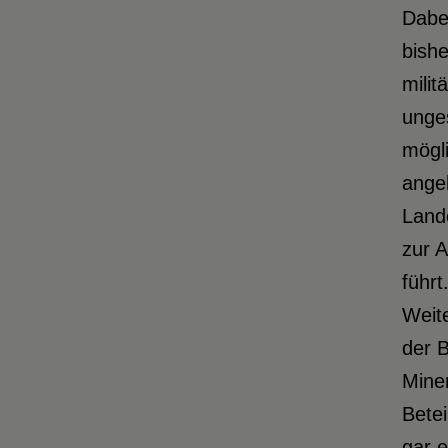
Dabe
bishe
milit
unges
mögli
ange
Lande
zur 
führt
Weit
der 
Mine
Betei
gar e