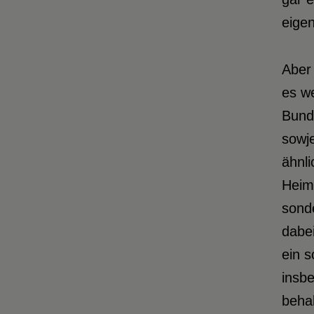
eige
Aber 
es we
Bund
sowje
ähnli
Heima
sonde
dabei
ein s
insb
behal