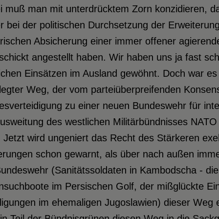
i muß man mit unterdrücktem Zorn konzidieren, d
r bei der politischen Durchsetzung der Erweiterun
ärischen Absicherung einer immer offener agierend
chickt angestellt haben. Wir haben uns ja fast sc
chen Einsätzen im Ausland gewöhnt. Doch war es e
legter Weg, der vom parteiüberpreifenden Konsens
sverteidigung zu einer neuen Bundeswehr für intere
Ausweitung des westlichen Militärbündnisses NATO
. Jetzt wird ungeniert das Recht des Stärkeren exe
erungen schon gewarnt, als über nach außen imme
Bundeswehr (Sanitätssoldaten in Kambodscha - die
nsuchboote im Persischen Golf, der mißglückte Ein
ligungen im ehemaligen Jugoslawien) dieser Weg ein
in Teil der Bündnisgrünen diesen Weg in die Sackga