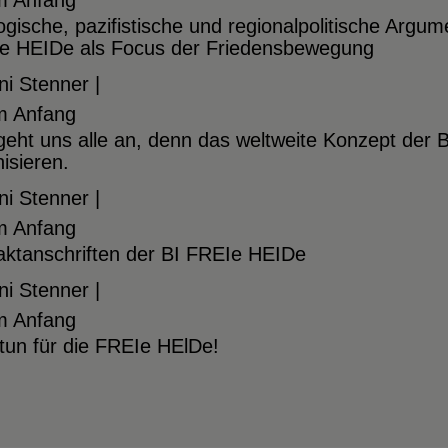
m Anfang
gische, pazifistische und regionalpolitische Argum
e HEIDe als Focus der Friedensbewegung
i Stenner |
m Anfang
geht uns alle an, denn das weltweite Konzept der
isieren.
i Stenner |
m Anfang
aktanschriften der BI FREIe HEIDe
i Stenner |
m Anfang
tun für die FREIe HElDe!