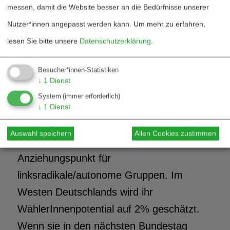
Mehrheit vom Parteitag in Mannheim Ende
messen, damit die Website besser an die Bedürfnisse unserer
Februar verabschiedet worden ist.
Nutzer*innen angepasst werden kann.
Um mehr zu erfahren,
lesen Sie bitte unsere
Datenschutzerklärung
.
Das eindeutig »linksradikalste«
Besucher*innen-Statistiken
außenpolitische Parteiprogramm legte die
↓
1
Dienst
PDS vor. Sie ist Sammelbecken
System
(immer erforderlich)
ehemaliger SED-Mitglieder – 95% der
↓
1
Dienst
PDS-Anhänger sind ehemalige SED-
Auswahl speichern
Allen Cookies zustimmen
Mitglieder (APUZ, B1/94, S.21) – und
Anziehungspunkt für
linksradikale/autonome Gruppen. Im
Westen Deutschlands wird ihr
WählerInnenpotential auf 2% geschätzt.
Wenn sie in den nächsten Bundestag