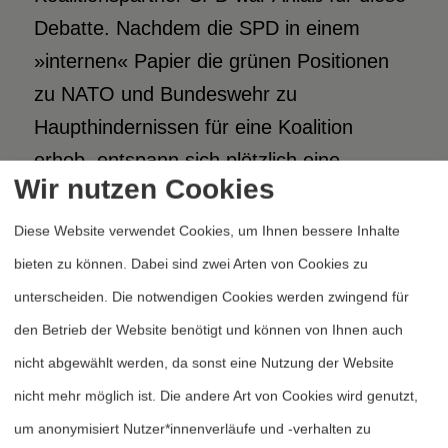
Debatte. Nachdem die SPD in einem
»internen« Papier die grünen Positionen
zu NATO und Bundeswehr zu
Haupthindernissen für eine Koalition
erhob, entspann sich plötzlich eine
Wir nutzen Cookies
Debatte auch über die friedenspolitische
Rolle der Bundeswehr und der NATO.
Diese Website verwendet Cookies, um Ihnen bessere Inhalte
bieten zu können. Dabei sind zwei Arten von Cookies zu
Diese Streitpunkte sollten allerdings nicht
unterscheiden. Die notwendigen Cookies werden zwingend für
darüber hinwegtäuschen, daß das
den Betrieb der Website benötigt und können von Ihnen auch
Programm inklusive der Forderungen nach
nicht abgewählt werden, da sonst eine Nutzung der Website
einer mittelfristigen Abschaffung der
nicht mehr möglich ist. Die andere Art von Cookies wird genutzt,
Bundeswehr und der NATO mit großer
um anonymisiert Nutzer*innenverläufe und -verhalten zu