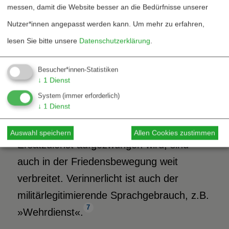
messen, damit die Website besser an die Bedürfnisse unserer
Deutschen werden bei
Nutzer*innen angepasst werden kann.
Um mehr zu erfahren,
»Kriegsdienstverweigerung«
die
lesen Sie bitte unsere
Datenschutzerklärung
.
Gewissensgründe mitgedacht.
Besucher*innen-Statistiken
Die Gedanken, dass es
↓
1
Dienst
Kriegsdienstverweigerer gibt, die zu Recht
System
(immer erforderlich)
↓
1
Dienst
abgelehnt werden, oder dass
Militärdienstverweigerern zu Recht ein
Auswahl speichern
Allen Cookies zustimmen
Ersatzdienst aufgezwungen wird, sind
auch in der Friedensbewegung weit
verbreitet. Verinnerlicht ist auch der
militärlegitimierende Sprachgebrauch, z.B.
7
»Wehrdienst«.