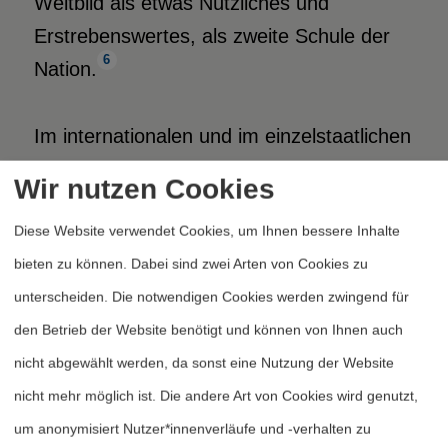
Weltbild als etwas Nützliches und
Erstrebenswertes, als zweite Schule der
6
Nation.
Im internationalen und im einzelstaatlichen
Recht ist üblich geworden, das Recht auf
Wir nutzen Cookies
Kriegsdienstverweigerung nicht vom Recht
Diese Website verwendet Cookies, um Ihnen bessere Inhalte
des Einzelnen auf Leben und Freiheit,
bieten zu können. Dabei sind zwei Arten von Cookies zu
sondern von der Gedanken-, Religions-
unterscheiden. Die notwendigen Cookies werden zwingend für
oder Gewissensfreiheit abzuleiten.
den Betrieb der Website benötigt und können von Ihnen auch
Dementsprechend spricht man in den
nicht abgewählt werden, da sonst eine Nutzung der Website
meisten Sprachen nach dem Vorbild des
nicht mehr möglich ist. Die andere Art von Cookies wird genutzt,
englischen »conscientious objection« von
um anonymisiert Nutzer*innenverläufe und -verhalten zu
Verweigerung aus Gewissensgründen. Im