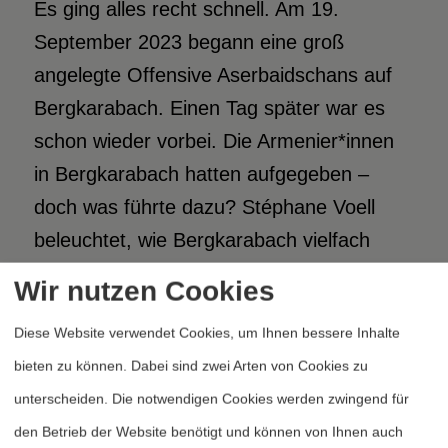
Es ging alles recht schnell. Am 19.
September 2023 begann eine groß
angelegte Offensive Aserbaidschans auf
Bergkarabach. Einen Tag später war es
schon wieder vorbei. Die Armenier*innen
in Bergkarabach hatten aufgegeben –
doch was führte dazu? Stéphane Voell
beleuchtet, wie Bergkarabach vielfach
aufgegeben wurde – von Verbündeten,
Wir nutzen Cookies
von der EU, von Armenien selbst…
Diese Website verwendet Cookies, um Ihnen bessere Inhalte
Weiterlesen
bieten zu können. Dabei sind zwei Arten von Cookies zu
unterscheiden. Die notwendigen Cookies werden zwingend für
den Betrieb der Website benötigt und können von Ihnen auch