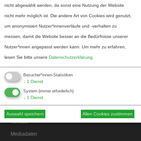
nicht abgewählt werden, da sonst eine Nutzung der Website
nicht mehr möglich ist. Die andere Art von Cookies wird genutzt,
um anonymisiert Nutzer*innenverläufe und -verhalten zu
Heftarchiv
messen, damit die Website besser an die Bedürfnisse unserer
Nutzer*innen angepasst werden kann.
Um mehr zu erfahren,
Dossierarchiv
lesen Sie bitte unsere
Datenschutzerklärung
.
Blog
Bestellen
Besucher*innen-Statistiken
↓
1
Dienst
Fördern
System
(immer erforderlich)
↓
1
Dienst
Jubiläum 40 Jahre
Auswahl speichern
Allen Cookies zustimmen
Kontakt
Mediadaten