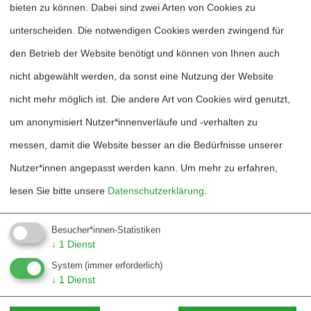
bieten zu können. Dabei sind zwei Arten von Cookies zu
unterscheiden. Die notwendigen Cookies werden zwingend für
Die Techniksoziologie auf der anderen
den Betrieb der Website benötigt und können von Ihnen auch
Seite beschäftigt sich zwar strukturell
nicht abgewählt werden, da sonst eine Nutzung der Website
grundsätzlich genau mit jenen
nicht mehr möglich ist. Die andere Art von Cookies wird genutzt,
Perspektiven auf Technik – deren
um anonymisiert Nutzer*innenverläufe und -verhalten zu
Entstehungsbedingungen und deren
messen, damit die Website besser an die Bedürfnisse unserer
Auswirkungen auf Menschen,
Nutzer*innen angepasst werden kann.
Um mehr zu erfahren,
Organisationen und Gesellschaften –, sie
lesen Sie bitte unsere
Datenschutzerklärung
.
scheut aber vor der inhaltlichen
Beschäftigung mit dem Militärischen
Besucher*innen-Statistiken
zurück und bearbeitet vorrangig andere
↓
1
Dienst
Felder, wie zum Beispiel Produktion,
System
(immer erforderlich)
↓
1
Dienst
Medizin, und Kommunikation.