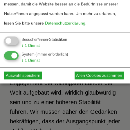
messen, damit die Website besser an die Bedürfnisse unserer
wahrscheinlicher. Einfacher ausgedrückt:
Nutzer*innen angepasst werden kann.
Um mehr zu erfahren,
Mehr Waffen könnten die Unsicherheit
lesen Sie bitte unsere
Datenschutzerklärung
.
erhöhen und nicht umgekehrt.
Abschreckung kann illusorisch sein.
Besucher*innen-Statistiken
↓
1
Dienst
Im Gegensatz dazu könnte ein
System
(immer erforderlich)
↓
1
Dienst
Rüstungskontrollsystem, insbesondere
wenn es mit der Zustimmung und dem
Auswahl speichern
Allen Cookies zustimmen
Engagement der wichtigsten Länder der
Welt aufgebaut wird, wirklich glaubwürdig
sein und zu einer höheren Stabilität
führen. Wir müssen daher den Gedanken
bekräftigen, dass der Ausgangspunkt jeder