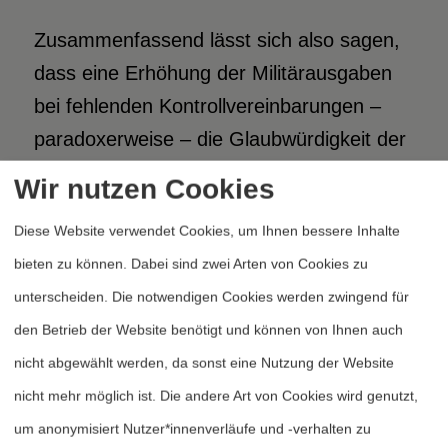
Zusammenfassend lässt sich also sagen,
dass eine Erhöhung der Militärausgaben
bei fehlenden Kontrollvereinbarungen –
paradoxerweise – die Glaubwürdigkeit der
Bedrohung verringern dürfte. Wenn
Wir nutzen Cookies
nämlich eine Regierung ihre
Diese Website verwendet Cookies, um Ihnen bessere Inhalte
Militärausgaben erhöht, würden die
bieten zu können. Dabei sind zwei Arten von Cookies zu
rivalisierenden Länder mit einer Erhöhung
unterscheiden. Die notwendigen Cookies werden zwingend für
ihrer Militärausgaben reagieren. Ohne
den Betrieb der Website benötigt und können von Ihnen auch
Rüstungskontrollabkommen und
nicht abgewählt werden, da sonst eine Nutzung der Website
gegenseitige Kommunikation ist die
nicht mehr möglich ist. Die andere Art von Cookies wird genutzt,
abschreckende Wirkung der Bedrohung
um anonymisiert Nutzer*innenverläufe und -verhalten zu
also weniger glaubwürdig und ein Konflikt