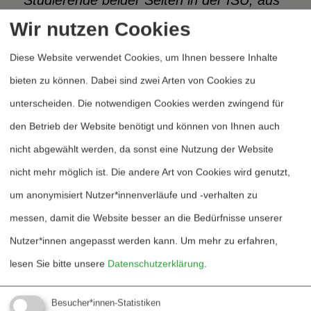
Studierende beider Seiten in der ISU, aus
Israel und Palästina. Es ist interessant,
Wir nutzen Cookies
von ihren persönlichen Erfahrungen zu
Diese Website verwendet Cookies, um Ihnen bessere Inhalte
hören. Ich glaube, das kann wirklich
bieten zu können. Dabei sind zwei Arten von Cookies zu
Veränderungen bewirken.“
unterscheiden. Die notwendigen Cookies werden zwingend für
den Betrieb der Website benötigt und können von Ihnen auch
Janaya Forth aus Kanada betonte, das
nicht abgewählt werden, da sonst eine Nutzung der Website
Programm der ISU sei auch für ihre
nicht mehr möglich ist. Die andere Art von Cookies wird genutzt,
spätere berufliche Praxis interessant:
„Ich
um anonymisiert Nutzer*innenverläufe und -verhalten zu
studiere Soziale Arbeit und werde in
messen, damit die Website besser an die Bedürfnisse unserer
Zukunft mit Menschen auf individueller
Nutzer*innen angepasst werden kann.
Um mehr zu erfahren,
Ebene arbeiten, Konflikte bearbeiten und
lesen Sie bitte unsere
Datenschutzerklärung
.
Mediationen durchführen. Die Kurse der
ISU haben nicht nur Hintergrundwissen zu
Besucher*innen-Statistiken