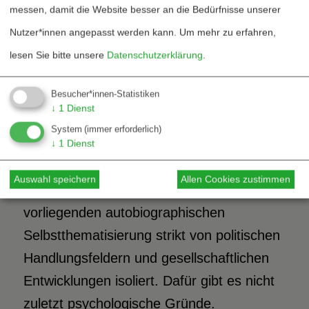
Weltauffassung und Lebensweise in
messen, damit die Website besser an die Bedürfnisse unserer
Zusammenhang. Die interpretative
Nutzer*innen angepasst werden kann.
Um mehr zu erfahren,
Analyse der beiden mit Toberg geführten
lesen Sie bitte unsere
Datenschutzerklärung
.
lebensgeschichtlichen Interviews bestätigt
Besucher*innen-Statistiken
dessen Selbstverständnis. Dieser hielt sich
↓
1
Dienst
seit jeher fern von politischen
System
(immer erforderlich)
Angelegenheiten und widmete sein
↓
1
Dienst
Schaffen ganz dem wissenschaftlichen
Auswahl speichern
Allen Cookies zustimmen
Fortschritt. Wissenschaft wird in der
vorliegenden autobiographischen
Selbstthematisierung strikt von politischen
Handlungsfeldern und gesellschaftlichen
Entwicklungen isoliert. Dafür gibt es nicht
zuletzt psychologische Gründe.