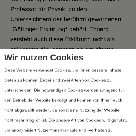
Professor für Physik, zu den
Unterzeichnern der berühmt gewordenen
„Göttinger Erklärung“ gehört. Toberg
versteht auch diese Erklärung nicht als
politischen Akt, sondern als ein bloßes
Wir nutzen Cookies
Zur-Verfügung-Stellen von
naturwissenschaftlichen Kenntnissen, über
Diese Website verwendet Cookies, um Ihnen bessere Inhalte
die Politiker, die sich mit Atomwaffen
bieten zu können. Dabei sind zwei Arten von Cookies zu
befassen, Bescheid wissen sollten. Von
unterscheiden. Die notwendigen Cookies werden zwingend für
politischen Intentionen hält Toberg diese
den Betrieb der Website benötigt und können von Ihnen auch
Erklärung vollständig frei, und er bringt
nicht abgewählt werden, da sonst eine Nutzung der Website
dies mit seiner zeitlebens und
nicht mehr möglich ist. Die andere Art von Cookies wird genutzt,
grundsätzlich unpolitischen
um anonymisiert Nutzer*innenverläufe und -verhalten zu