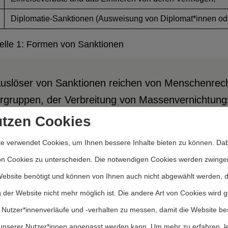
Diplomatie-Sanktionen (Ausweisung von Diplomat*innen od
elle 1: Formen von Sanktionen
Auslöser von Sanktionen reichen von Menschenrech
rgruppen, der Verbreitung von Massenvernichtungs
m Fall der russischen Invasion in die Ukraine. De
utzen Cookies
 zur Friedensförderung beitragen.
e verwendet Cookies, um Ihnen bessere Inhalte bieten zu können. Dab
on Cookies zu unterscheiden. Die notwendigen Cookies werden zwinge
1990 bis 2015 wurden 59 % der UN-Sanktionen in Re
Website benötigt und können von Ihnen auch nicht abgewählt werden, 
 zur Bekämpfung von Terrorismus, 11 % wegen de
 der Website nicht mehr möglich ist. Die andere Art von Cookies wird 
zur Förderung der Demokratie verhängt (Biersteke
 Nutzer*innenverläufe und -verhalten zu messen, damit die Website be
hiedene Sanktionierende, in der Forschung oft al
unserer Nutzer*innen angepasst werden kann.
Um mehr zu erfahren, l