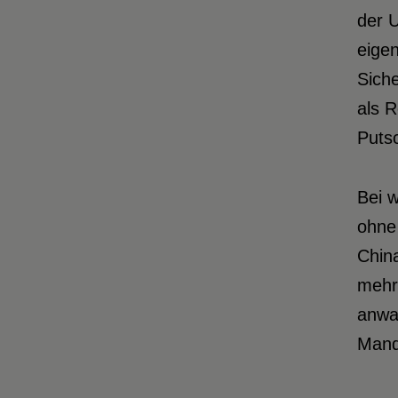
der 
eige
Siche
als R
Putsc
Bei 
ohne
China
mehr 
anwa
Manda