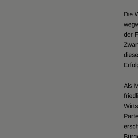
Die W
wegwe
der F
Zwan
diese
Erfol
Als M
fried
Wirts
Parte
ersch
Bürge