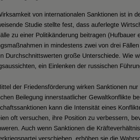
irksamkeit von internationalen Sanktionen ist in d
isende Studie stellte fest, dass auferlegte Wirtsc
älle zu einer Politikänderung beitragen (Hufbauer 
gsmaßnahmen in mindestens zwei von drei Fällen s
n Durchschnittswerten große Unterschiede. Wie wir
gsaussichten, ein Einlenken der russischen Führu
ittel der Friedensförderung wirken Sanktionen nur 
lichen Beilegung innerstaatlicher Gewaltkonflikte b
chaftssanktionen kann die Intensität eines Konflikt
ien oft versuchen, ihre Position zu verbessern, 
weren. Auch wenn Sanktionen die Kräfteverhältniss
rkriegspartei verschieben, erhöhen sie die Wahrsch