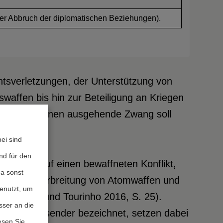
er Abbruch der diplomatischen Beziehungen).
tsverletzungen, der Unterstützung von
waffen bis hin zur Beteiligung an Kriegen
r von Sanktionen ausgehende Zwang soll
ei sind
nd für den
aktion auf einen bewaffneten Konflikt,
da sonst
r Weiterverbreitung von Atomwaffen und
genutzt, um
r, Eckert und Tourinho 2016, S. 25).
sser an die
s Sanktionssender bezeichnet, setzen dabei
esen Sie