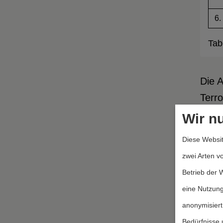
6.
Tab
Die 
Terro
wie i
Wir n
damit
Diese Websit
zwei Arten v
Von 
Betrieb der 
14 %
eine Nutzung
10 % 
anonymisiert
Versc
Bedürfnisse 