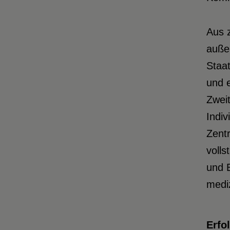
Aus 
auße
Staat
und 
Zweit
Indiv
Zentr
volls
und B
mediz
Erfo