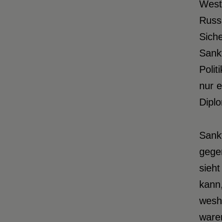
Westl
Russl
Sich
Sank
Polit
nur 
Diplo
S
ank
gege
sieht
kann,
wesha
waren