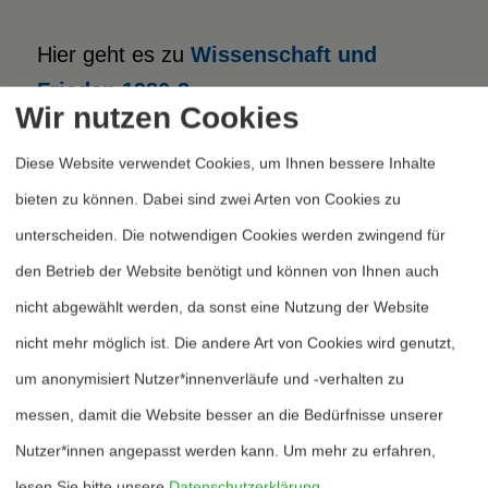
Hier geht es zu
Wissenschaft und
Frieden 1986-3
Wir nutzen Cookies
Diese Website verwendet Cookies, um Ihnen bessere Inhalte
bieten zu können. Dabei sind zwei Arten von Cookies zu
Heftarchiv
unterscheiden. Die notwendigen Cookies werden zwingend für
Dossierarchiv
den Betrieb der Website benötigt und können von Ihnen auch
Blog
nicht abgewählt werden, da sonst eine Nutzung der Website
nicht mehr möglich ist. Die andere Art von Cookies wird genutzt,
Bestellen
um anonymisiert Nutzer*innenverläufe und -verhalten zu
Fördern
messen, damit die Website besser an die Bedürfnisse unserer
Jubiläum 40 Jahre
Nutzer*innen angepasst werden kann.
Um mehr zu erfahren,
lesen Sie bitte unsere
Datenschutzerklärung
.