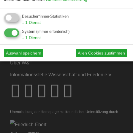
Kontakt
Besucher*innen-Statistiken
Mediadaten
↓
1
Dienst
Hinweise für Autor*innen
System
(immer erforderlich)
↓
1
Dienst
Hinweise für Dossiers
Auswahl speichern
Allen Cookies zustimmen
Über W&F
Informationsstelle Wissenschaft und Frieden e.V.
Überarbeitung der Homepage mit freundlicher Unterstützung durch: