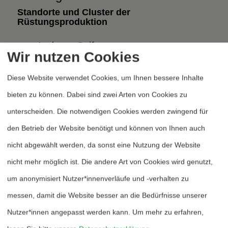
Standorte und Cluster der
Rüstungsproduktion
von Andreas Seifert
Wir nutzen Cookies
Diese Website verwendet Cookies, um Ihnen bessere Inhalte
Der Blick auf die aktuelle Karte mit
bieten zu können. Dabei sind zwei Arten von Cookies zu
Rüstungsstandorten in Deutschland
unterscheiden. Die notwendigen Cookies werden zwingend für
offenbart einige Schwerpunkte und auch
den Betrieb der Website benötigt und können von Ihnen auch
Leerstellen, vor allem aber eine breite
nicht abgewählt werden, da sonst eine Nutzung der Website
Verteilung über ganz Deutschland. Es sind
nicht mehr möglich ist. Die andere Art von Cookies wird genutzt,
heute viele kleine, oftmals sogar
um anonymisiert Nutzer*innenverläufe und -verhalten zu
unscheinbare Standorte: die ganz großen
messen, damit die Website besser an die Bedürfnisse unserer
Zentren, wie es sie noch in den 1970er
Nutzer*innen angepasst werden kann.
Um mehr zu erfahren,
Jahren gab, sind weniger und kleiner