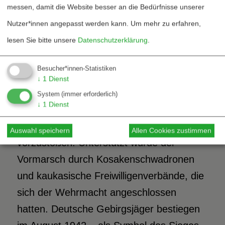
messen, damit die Website besser an die Bedürfnisse unserer
Ölquellen um Baku und Grosny zu erobern
Nutzer*innen angepasst werden kann.
Um mehr zu erfahren,
und Russland von der Ölversorgung
lesen Sie bitte unsere
Datenschutzerklärung
.
abzuschneiden. Die Ölgebiete um Baku
deckten 1940 ca. 70 Prozent des
Besucher*innen-Statistiken
Ölbedarfs Russlands. Im Verlauf der
↓
1
Dienst
Sommeroffensive 1942 gelang es dem 40.
System
(immer erforderlich)
↓
1
Dienst
Panzerkorps der Wehrmacht zeitweilig bis
auf 80 km an das Kaspische Meer
Auswahl speichern
Allen Cookies zustimmen
vorzustoßen. Unterstützt wurde der
Vormarsch durch Kosakenschwadronen
und kaukasische Freiwilligenverbände, die
sich der Wehrmacht angeschlossen
hatten. Deutsche Gebirgsjäger bestiegen