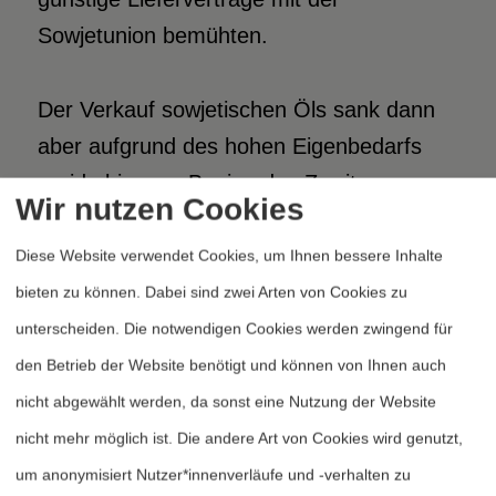
Sowjetunion bemühten.
Der Verkauf sowjetischen Öls sank dann
aber aufgrund des hohen Eigenbedarfs
rapide bis zum Beginn des Zweiten
Wir nutzen Cookies
Weltkrieges. Erst Ende der Fünfzigerjahre
meldete sich die Sowjetunion wieder auf
Diese Website verwendet Cookies, um Ihnen bessere Inhalte
dem europäischen Erdölmarkt zurück.
bieten zu können. Dabei sind zwei Arten von Cookies zu
unterscheiden. Die notwendigen Cookies werden zwingend für
den Betrieb der Website benötigt und können von Ihnen auch
Die kaspischen Ölfelder
als strategisches Kriegsziel Hitler-
nicht abgewählt werden, da sonst eine Nutzung der Website
Deutschlands
nicht mehr möglich ist. Die andere Art von Cookies wird genutzt,
um anonymisiert Nutzer*innenverläufe und -verhalten zu
Erklärtes Kriegsziel Hitlers war es, die