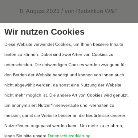
/
8. August 2023
von
Redaktion W&F
Der Autor hatte diesen Beitrag vor einigen
Wir nutzen Cookies
Monaten bei W&F zur Veröffentlichung
Diese Website verwendet Cookies, um Ihnen bessere Inhalte
eingereicht. Noch in der Überarbeitung
bieten zu können. Dabei sind zwei Arten von Cookies zu
hatte der Autor eine Hausdurchsuchung
unterscheiden. Die notwendigen Cookies werden zwingend für
durch die ukrainischen Sicherheitsorgane
den Betrieb der Website benötigt und können von Ihnen auch
zu erdulden. Er bat uns in der Folge, den
nicht abgewählt werden, da sonst eine Nutzung der Website
Text zügig online zu stellen, um über seine
nicht mehr möglich ist. Die andere Art von Cookies wird genutzt,
Veröffentlichungen auch klar herausstellen
um anonymisiert Nutzer*innenverläufe und -verhalten zu
zu können, dass der gegen ihn erhobene
messen, damit die Website besser an die Bedürfnisse unserer
Vorwurf der „Rechtfertigung des
Nutzer*innen angepasst werden kann.
Um mehr zu erfahren,
russischen Angriffskrieges“ nicht
lesen Sie bitte unsere
Datenschutzerklärung
.