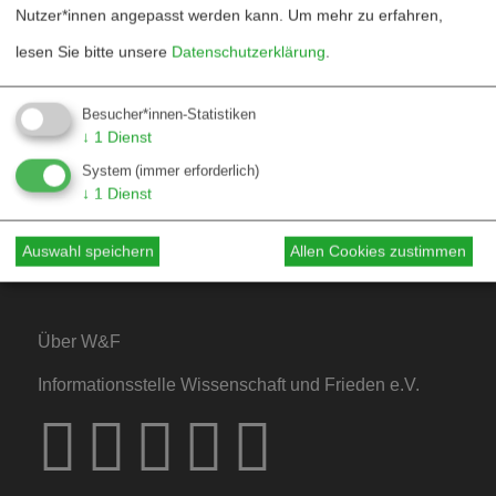
Fördern
Nutzer*innen angepasst werden kann.
Um mehr zu erfahren,
Jubiläum 40 Jahre
lesen Sie bitte unsere
Datenschutzerklärung
.
Besucher*innen-Statistiken
Kontakt
↓
1
Dienst
System
(immer erforderlich)
Mediadaten
↓
1
Dienst
Hinweise für Autor*innen
Auswahl speichern
Allen Cookies zustimmen
Hinweise für Dossiers
Über W&F
Informationsstelle Wissenschaft und Frieden e.V.