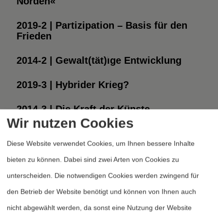
Norden«
2019-2 | Partizipation – Basis für den
Frieden
2014-2 | Gewalt(tät)ige Entwicklung
2019-3 | Hybrider Krieg?
2014-3 | Die Kraft der Künste
Wir nutzen Cookies
1
2
3
4
5
Seite 4 von 5
Diese Website verwendet Cookies, um Ihnen bessere Inhalte
bieten zu können. Dabei sind zwei Arten von Cookies zu
unterscheiden. Die notwendigen Cookies werden zwingend für
den Betrieb der Website benötigt und können von Ihnen auch
nicht abgewählt werden, da sonst eine Nutzung der Website