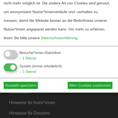
nicht mehr möglich ist. Die andere Art von Cookies wird genutzt,
Heftarchiv
um anonymisiert Nutzer*innenverläufe und -verhalten zu
messen, damit die Website besser an die Bedürfnisse unserer
Dossierarchiv
Nutzer*innen angepasst werden kann.
Um mehr zu erfahren,
Blog
lesen Sie bitte unsere
Datenschutzerklärung
.
Bestellen
Fördern
Besucher*innen-Statistiken
↓
1
Dienst
Jubiläum 40 Jahre
System
(immer erforderlich)
↓
1
Dienst
Kontakt
Auswahl speichern
Allen Cookies zustimmen
Mediadaten
Hinweise für Autor*innen
Hinweise für Dossiers