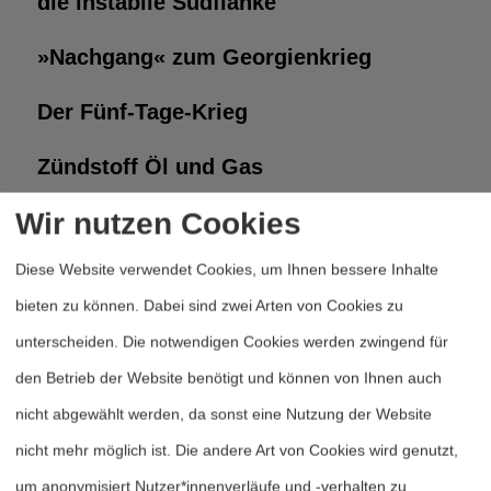
die instabile Südflanke
»Nachgang« zum Georgienkrieg
Der Fünf-Tage-Krieg
Zündstoff Öl und Gas
Wir nutzen Cookies
Kaukasus: Im Norden Krieg – im Süden
Wende zum Frieden?
Diese Website verwendet Cookies, um Ihnen bessere Inhalte
bieten zu können. Dabei sind zwei Arten von Cookies zu
unterscheiden. Die notwendigen Cookies werden zwingend für
den Betrieb der Website benötigt und können von Ihnen auch
nicht abgewählt werden, da sonst eine Nutzung der Website
Heftarchiv
nicht mehr möglich ist. Die andere Art von Cookies wird genutzt,
Dossierarchiv
um anonymisiert Nutzer*innenverläufe und -verhalten zu