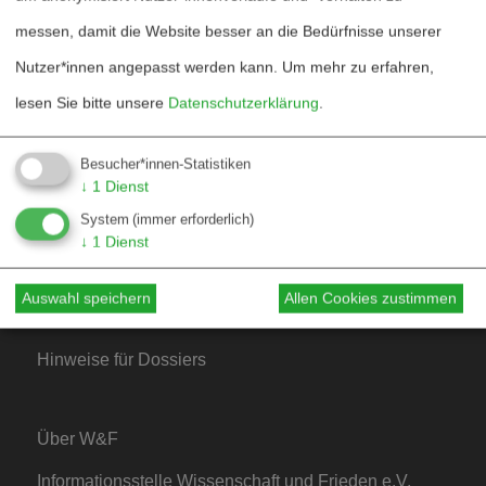
Blog
messen, damit die Website besser an die Bedürfnisse unserer
Bestellen
Nutzer*innen angepasst werden kann.
Um mehr zu erfahren,
lesen Sie bitte unsere
Datenschutzerklärung
.
Fördern
Jubiläum 40 Jahre
Besucher*innen-Statistiken
↓
1
Dienst
System
(immer erforderlich)
Kontakt
↓
1
Dienst
Mediadaten
Auswahl speichern
Allen Cookies zustimmen
Hinweise für Autor*innen
Hinweise für Dossiers
Über W&F
Informationsstelle Wissenschaft und Frieden e.V.