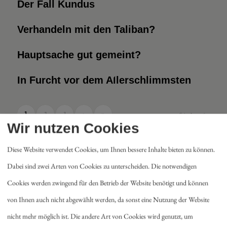
Der Fall Kundus
Verhandeln mit den Taliban?
Hauptsache gut gemeint?
In Furcht vor dem Allerschlimmsten
2
3
›
»
1
Seite 1 von 6
Wir nutzen Cookies
Diese Website verwendet Cookies, um Ihnen bessere Inhalte bieten zu können.
Dabei sind zwei Arten von Cookies zu unterscheiden. Die notwendigen
Cookies werden zwingend für den Betrieb der Website benötigt und können
von Ihnen auch nicht abgewählt werden, da sonst eine Nutzung der Website
Heftarchiv
nicht mehr möglich ist. Die andere Art von Cookies wird genutzt, um