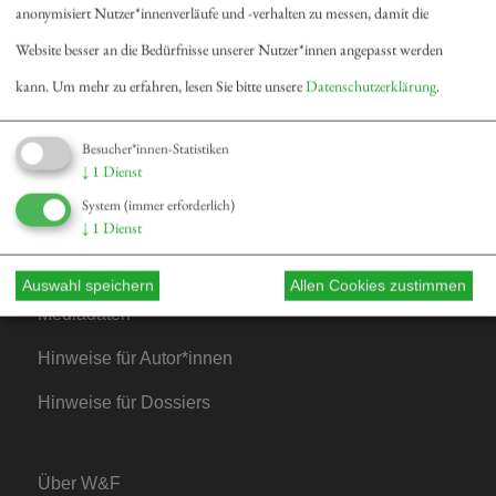
anonymisiert Nutzer*innenverläufe und -verhalten zu messen, damit die
Dossierarchiv
Website besser an die Bedürfnisse unserer Nutzer*innen angepasst werden
Blog
kann.
Um mehr zu erfahren, lesen Sie bitte unsere
Datenschutzerklärung
.
Bestellen
Fördern
Besucher*innen-Statistiken
↓
1
Dienst
Jubiläum 40 Jahre
System
(immer erforderlich)
↓
1
Dienst
Kontakt
Auswahl speichern
Allen Cookies zustimmen
Mediadaten
Hinweise für Autor*innen
Hinweise für Dossiers
Über W&F