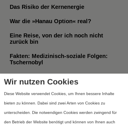
Das Risiko der Kernenergie
War die »Hanau Option« real?
Eine Reise, von der ich noch nicht
zurück bin
Fakten: Medizinisch-soziale Folgen:
Tschernobyl
Castor neues Symbol der Anti-Atom-
Wir nutzen Cookies
Bewegung
Diese Website verwendet Cookies, um Ihnen bessere Inhalte
1
2
3
4
5
Seite 2 von 5
bieten zu können. Dabei sind zwei Arten von Cookies zu
unterscheiden. Die notwendigen Cookies werden zwingend für
den Betrieb der Website benötigt und können von Ihnen auch