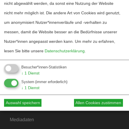
nicht abgewählt werden, da sonst eine Nutzung der Website
nicht mehr möglich ist. Die andere Art von Cookies wird genutzt,
um anonymisiert Nutzer*innenverläufe und -verhalten zu
Heftarchiv
messen, damit die Website besser an die Bedürfnisse unserer
Nutzer*innen angepasst werden kann.
Um mehr zu erfahren,
Dossierarchiv
lesen Sie bitte unsere
Datenschutzerklärung
.
Blog
Bestellen
Besucher*innen-Statistiken
↓
1
Dienst
Fördern
System
(immer erforderlich)
Jubiläum 40 Jahre
↓
1
Dienst
Auswahl speichern
Allen Cookies zustimmen
Kontakt
Mediadaten