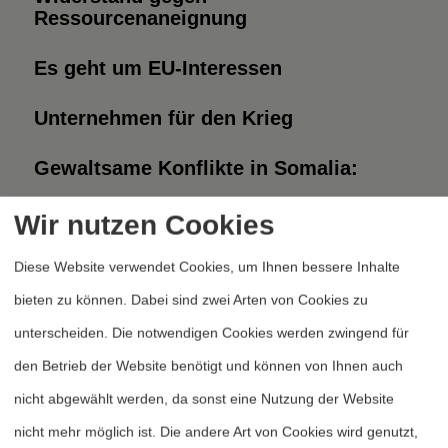
Ressourcenaneignung
Es geht um EU-Interessen
Unternehmen für den Krieg
Gewaltsame Konflikte in Somalia:
Wir nutzen Cookies
«
‹
4
5
6
Seite 6 von 6
Diese Website verwendet Cookies, um Ihnen bessere Inhalte
bieten zu können. Dabei sind zwei Arten von Cookies zu
unterscheiden. Die notwendigen Cookies werden zwingend für
den Betrieb der Website benötigt und können von Ihnen auch
nicht abgewählt werden, da sonst eine Nutzung der Website
Heftarchiv
nicht mehr möglich ist. Die andere Art von Cookies wird genutzt,