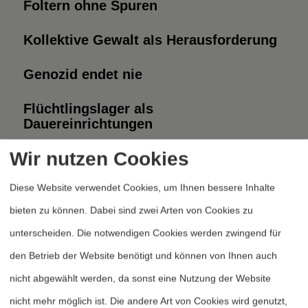
Foltern ohne Spuren
Kollektive Gewalt als Herausforderung
Genozid endet nie
Flüchtlingslager als
Dauereinrichtungen
Wir nutzen Cookies
‹
1
2
3
4
›
»
Seite 2 von 6
Diese Website verwendet Cookies, um Ihnen bessere Inhalte
bieten zu können. Dabei sind zwei Arten von Cookies zu
unterscheiden. Die notwendigen Cookies werden zwingend für
den Betrieb der Website benötigt und können von Ihnen auch
nicht abgewählt werden, da sonst eine Nutzung der Website
nicht mehr möglich ist. Die andere Art von Cookies wird genutzt,
Heftarchiv