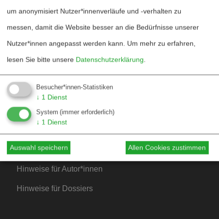
um anonymisiert Nutzer*innenverläufe und -verhalten zu
Dossierarchiv
messen, damit die Website besser an die Bedürfnisse unserer
Blog
Nutzer*innen angepasst werden kann.
Um mehr zu erfahren,
Bestellen
lesen Sie bitte unsere
Datenschutzerklärung
.
Fördern
Besucher*innen-Statistiken
Jubiläum 40 Jahre
↓
1
Dienst
System
(immer erforderlich)
↓
1
Dienst
Kontakt
Auswahl speichern
Allen Cookies zustimmen
Mediadaten
Hinweise für Autor*innen
Hinweise für Dossiers