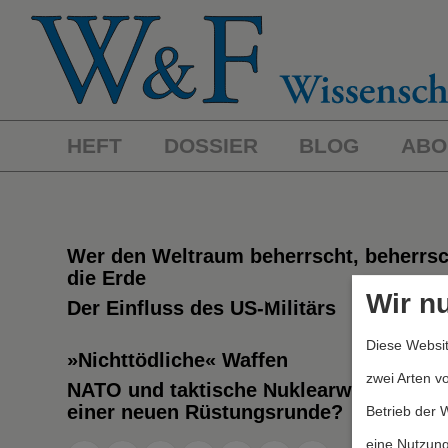
HEFT
DOSSIER
BLOG
ABO
Wer den Weltraum beherrscht, beherrsc
die Erde
Wir n
Der Einfluss des US-Militärs
Diese Websit
»Nichttödliche« Waffen
zwei Arten v
NATO und taktische Nuklearwaffen: Vor
einer neuen Rüstungsrunde?
Betrieb der 
eine Nutzung