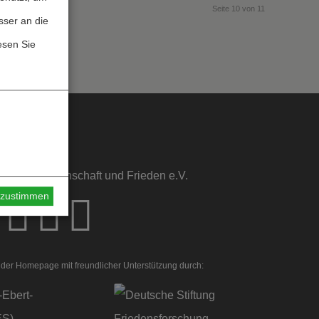
Seite 10 von 11
sser an die
esen Sie
sstelle Wissenschaft und Frieden e.V.
s zustimmen
der Homepage mit freundlicher Unterstützung durch: