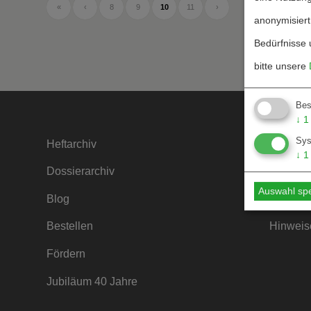
«
‹
8
9
10
11
›
anonymisiert
Bedürfnisse 
bitte unsere
Bes
↓
1
Sy
Heftarchiv
Kontakt
↓
1
Dossierarchiv
Mediada
Auswahl sp
Blog
Hinweise
Bestellen
Hinweise
Fördern
Jubiläum 40 Jahre