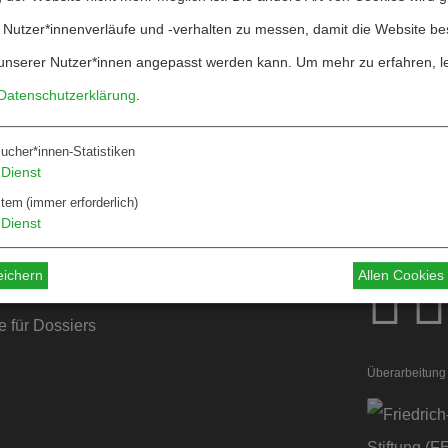
 Nutzer*innenverläufe und -verhalten zu messen, damit die Website be
unserer Nutzer*innen angepasst werden kann.
Um mehr zu erfahren, l
Datenschutzerklärung
.
ucher*innen-Statistiken
Dienst
stem
(immer erforderlich)
Über W&F
Dienst
ten
Information
eichern
Allen Cookie
 für Autor*innen
 für Dossiers
Überarbeitung 