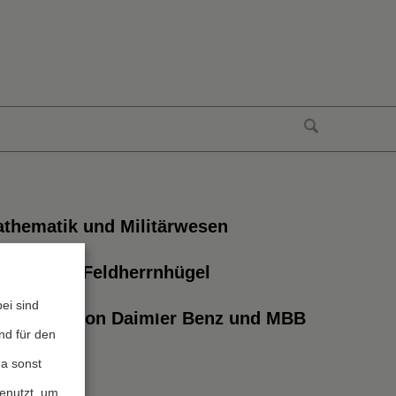
thematik und Militärwesen
r digitale Feldherrnhügel
ei sind
e Fusion von Daimler Benz und MBB
nd für den
da sonst
genutzt, um