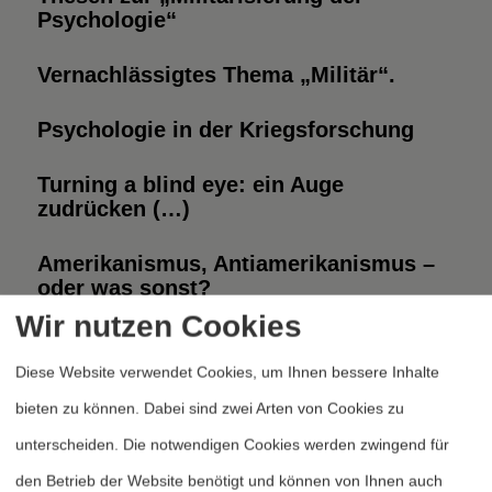
Psychologie“
Vernachlässigtes Thema „Militär“.
Psychologie in der Kriegsforschung
Turning a blind eye: ein Auge
zudrücken (…)
Amerikanismus, Antiamerikanismus –
oder was sonst?
Wir nutzen Cookies
Friedliche Psychologie
Diese Website verwendet Cookies, um Ihnen bessere Inhalte
bieten zu können. Dabei sind zwei Arten von Cookies zu
«
‹
3
4
5
6
›
Seite 5 von 6
unterscheiden. Die notwendigen Cookies werden zwingend für
den Betrieb der Website benötigt und können von Ihnen auch