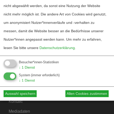
nicht abgewählt werden, da sonst eine Nutzung der Website
nicht mehr möglich ist. Die andere Art von Cookies wird genutzt,
um anonymisiert Nutzer*innenverläufe und -verhalten zu
messen, damit die Website besser an die Bedürfnisse unserer
Heftarchiv
Nutzer*innen angepasst werden kann.
Um mehr zu erfahren,
Dossierarchiv
lesen Sie bitte unsere
Datenschutzerklärung
.
Blog
Besucher*innen-Statistiken
Bestellen
↓
1
Dienst
Fördern
System
(immer erforderlich)
↓
1
Dienst
Jubiläum 40 Jahre
Auswahl speichern
Allen Cookies zustimmen
Kontakt
Mediadaten