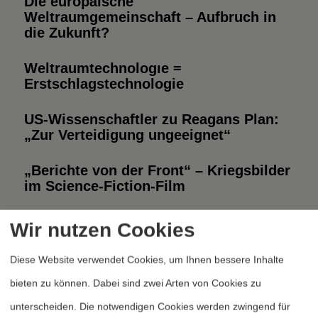
Die europäische
Weltraumgemeinschaft – Aufbruch in
die Zukunft?
Weltraumtechnologie =
Erstschlagstechnologie
US-Wissenschaftler zu Reagans Plan:
„Zur Verteidigung ungeeignet“
„Berichte von der Front“ – Kriegsbilder
im Science-Fiction-Film
Wer den Weltraum beherrscht,
Wir nutzen Cookies
beherrscht die Erde
Diese Website verwendet Cookies, um Ihnen bessere Inhalte
bieten zu können. Dabei sind zwei Arten von Cookies zu
«
‹
3
4
5
6
7
Seite 5 von 7
unterscheiden. Die notwendigen Cookies werden zwingend für
›
»