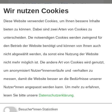
ANNEGRET FALTER
&
GÖTZ NEUNECK
Wir nutzen Cookies
Whistleblowing –
Verantwortung übernehmen!
Diese Website verwendet Cookies, um Ihnen bessere Inhalte
Der Fall des MIT-Professors Theodore A. Postol
bieten zu können. Dabei sind zwei Arten von Cookies zu
unterscheiden. Die notwendigen Cookies werden zwingend für
den Betrieb der Website benötigt und können von Ihnen auch
nicht abgewählt werden, da sonst eine Nutzung der Website
CHRISTIANE LAMMERS
&
JÜRGEN NIETH
nicht mehr möglich ist. Die andere Art von Cookies wird genutzt,
Quo vadis DSF?
um anonymisiert Nutzer*innenverläufe und -verhalten zu
Zu den Schwierigkeiten der
messen, damit die Website besser an die Bedürfnisse unserer
Forschungsförderung in Sachen Frieden /
Interview mit Christiane Lammers
Nutzer*innen angepasst werden kann.
Um mehr zu erfahren,
lesen Sie bitte unsere
Datenschutzerklärung
.
Besucher*innen-Statistiken